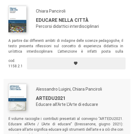
Chiara Panciroli
EDUCARE NELLA CITTÀ
Percorsi didattici interdisciplinari
A partire dai differenti ambiti di indagine delle scienze pedagogiche, il
testo presenta riflessioni sul concetto di esperienza didattica in
un’ottica interdisciplinare. L’attenzione è infatti posta sulla
valorizzazione di esperienze significative che sono state realizzate nei
cod.
diversi contesti della città in dialogo con la scuola e con il territorio.
1158.2.1
Alessandro Luigini, Chiara Panciroli
ARTEDU2021
Educare all’Arte L’Arte di educare
Il volume raccoglie i contributi presentati al convegno “ARTEDU2021.
Educare all’Arte / L’Arte di educare” (Bressanone, giugno 2021):
educare all’arte significa educare agli strumenti dell’arte e a ciò che con