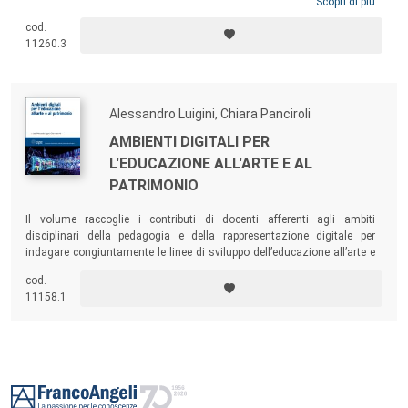
Rapporto 2021 raccontandoci, con la polifonia di voci e punti di vista
Scopri di più
che lo contraddistingue, le vie della resilienza e della ripresa della città,
cod.
soffermandosi su temi tra i quali il governo della polis e del territorio,
11260.3
le reti della socialità e della solidarietà, il diritto all’educazione e alla
salute.
Alessandro Luigini, Chiara Panciroli
AMBIENTI DIGITALI PER
L'EDUCAZIONE ALL'ARTE E AL
PATRIMONIO
Il volume raccoglie i contributi di docenti afferenti agli ambiti
disciplinari della pedagogia e della rappresentazione digitale per
indagare congiuntamente le linee di sviluppo dell’educazione all’arte e
al patrimonio in ambienti digitali, sia di Realtà Aumentata che di
cod.
Realtà Virtuale immersiva.
11158.1
Footer