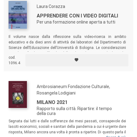
Laura Corazza
APPRENDERE CON I VIDEO DIGITALI
Per una formazione online aperta a tutti
Il volume nasce dalla riflessione sulla video-ricerca in ambito
educativo e da dieci anni di attività dei laboratori del Dipartimento di
Scienze dell’Educazione dell’Università di Bologna. Le considerazioni
raccolte si fondano sull’analisi della cultura di Internet e di alcuni dei
cod.
suoi servizi: da YouTube ai Massive Open Online Courses (MOOC);
1096.4
dalle risorse educative aperte (OERs) ai repository di video per la
formazione degli insegnanti.
Ambrosianeum Fondazione Culturale,
Rosangela Lodigiani
MILANO 2021
Rapporto sulla città. Ripartire: il tempo
della cura
Segnata dai lutti e dalle sofferenze dei mesi passati, consapevole dei
lasciti economici, sociali e sanitari della pandemia a cui è urgente dare
risposta, Milano ancora una volta è pronta a ripartire. Di questo parla il