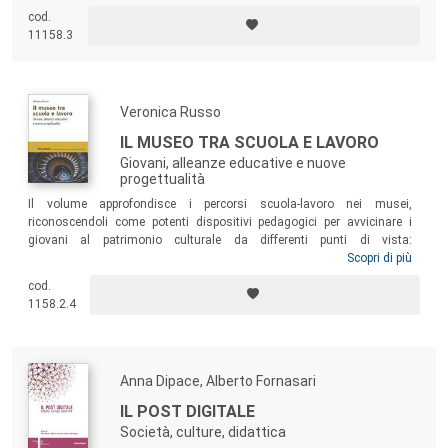
essa è possibile apprendere.
cod.
11158.3
Veronica Russo
IL MUSEO TRA SCUOLA E LAVORO
Giovani, alleanze educative e nuove
progettualità
Il volume approfondisce i percorsi scuola-lavoro nei musei,
riconoscendoli come potenti dispositivi pedagogici per avvicinare i
giovani al patrimonio culturale da differenti punti di vista:
professionale, di orientamento, di cittadinanza attiva e di sviluppo
Scopri di più
personale. In un intreccio tra responsabilità politiche ed educative, la
cod.
formazione congiunta diviene una pratica costruttiva per insegnanti e
1158.2.4
professionisti museali chiamati ad avvicinarsi agli interessi dei
giovani per proporre loro delle opportunità di successo.
Anna Dipace, Alberto Fornasari
IL POST DIGITALE
Società, culture, didattica