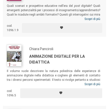
Quali scenari e prospettive educative nell’era del
post digitale
? Quali
emergenti potenzialità per i processi di insegnamento/apprendimento?
Quali le ricadute negli ambiti formativi? Questi gli interrogativi cui mira
a rispondere il volume, che raccoglie gli atti del Convegno SIREM 2021,
Scopri di più
fondando al contempo una riflessione finalizzata a proposte e azioni
cod.
educative, didattiche e culturali che muovano nella direzione di un
1096.1.9
consapevole processo di cambiamento e di innovazione.
Chiara Panciroli
ANIMAZIONE DIGITALE PER LA
DIDATTICA
Il volume vuole descrivere la natura poliedrica delle esperienze di
animazione digitale nella didattica e cogliere gli elementi di contatto
tra i diversi percorsi sperimentati. Il testo si rivolge pertanto a studiosi
e ricercatori nell’ambito della media education, interessati a una lettura
Scopri di più
complessiva dei possibili campi di applicazione, ma anche a
cod.
insegnanti, educatori e pedagogisti particolarmente attenti agli aspetti
1096.5
educativo-didattici dell’animazione digitale.