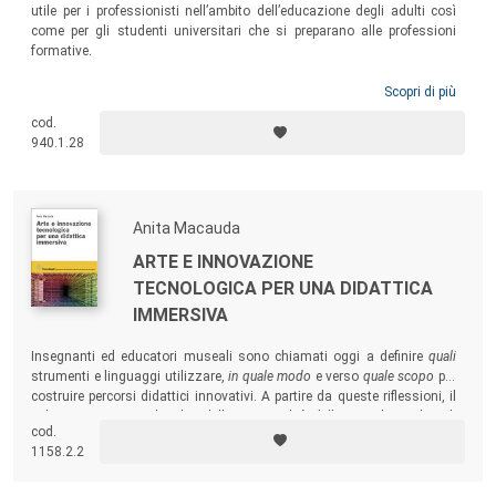
utile per i professionisti nell’ambito dell’educazione degli adulti così
come per gli studenti universitari che si preparano alle professioni
formative.
Scopri di più
cod.
940.1.28
Anita Macauda
ARTE E INNOVAZIONE
TECNOLOGICA PER UNA DIDATTICA
IMMERSIVA
Insegnanti ed educatori museali sono chiamati oggi a definire
quali
strumenti e linguaggi utilizzare,
in quale modo
e verso
quale scopo
per
costruire percorsi didattici innovativi. A partire da queste riflessioni, il
volume presenta un’analisi delle potenzialità delle tecnologie digitali
cod.
tanto nella lettura, comprensione e apprezzamento dell’arte quanto
1158.2.2
nello sviluppo del processo creativo dei giovani.