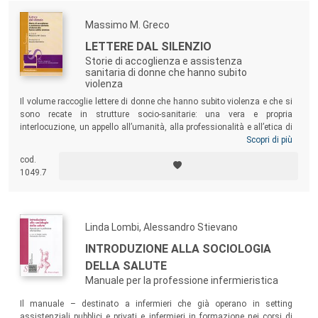
Massimo M. Greco
LETTERE DAL SILENZIO
Storie di accoglienza e assistenza
sanitaria di donne che hanno subito
violenza
Il volume raccoglie lettere di donne che hanno subito violenza e che si
sono recate in strutture socio-sanitarie: una vera e propria
interlocuzione, un appello all’umanità, alla professionalità e all’etica di
tutti i soggetti coinvolti. Il libro propone un percorso di conoscenza
Scopri di più
della tematica secondo l’approccio
Narrative Based Care
e richiama a
cod.
un prendersi cura messo in atto con una prospettiva attenta alle storie
1049.7
di vita, proprie e altrui.
Linda Lombi, Alessandro Stievano
INTRODUZIONE ALLA SOCIOLOGIA
DELLA SALUTE
Manuale per la professione infermieristica
Il manuale – destinato a infermieri che già operano in setting
assistenziali pubblici e privati e infermieri in formazione nei corsi di