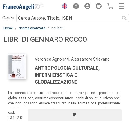
Menu
Cerca:
Main content
Home
ricerca avanzata
risultati
LIBRI DI GENNARO ROCCO
Veronica Agnoletti, Alessandro Stievano
ANTROPOLOGIA CULTURALE,
INFERMIERISTICA E
GLOBALIZZAZIONE
La connessione tra antropologia e nursing, nel processo di
globalizzazione, assume connotati nuovi, ricchi di spunti di riflessione
che non possono essere trascurati nella formazione professionale
dell’infermiere e di tutte le professioni sanitarie. In tal senso, il volume
cod.
si propone di concorrere al miglioramento dell’approccio transculturale
1341.2.51
al nursing.