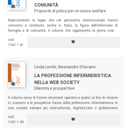
COMUNITÀ
Proposte di policy per un nuovo welfare
Ripercorrendo le tappe che nel panorama internazionale hanno
concorso a costituire, anche in Italia, la figura dell’infermiere di
famiglia e di comunità,
il volume, che rappresenta la prima ricerca
nazionale sul tema condotta con una metodologia di tipo quali-
cod.
quantitativo, ha l’obiettivo di analizzare, e favorire, la legittimazione di
1341.1.41
questa figura professionale.
Linda Lombi, Alessandro Stievano
LA PROFESSIONE INFERMIERISTICA
NELLA WEB SOCIETY
Dilemmi e prospettive
Il volume cerca di fornire strumenti operativi e pratici al fine di chiarire
lo scenario e le prospettive future della professione infermieristica in
una società sempre più interculturale, digitalizzata e globalmente
articolata. Comprendendo la società che cambia, l’infermiere dell’oggi e
cod.
del futuro può essere pronto alle sfide assistenziali in scenari poliedrici
1341.1.40
e complessi.