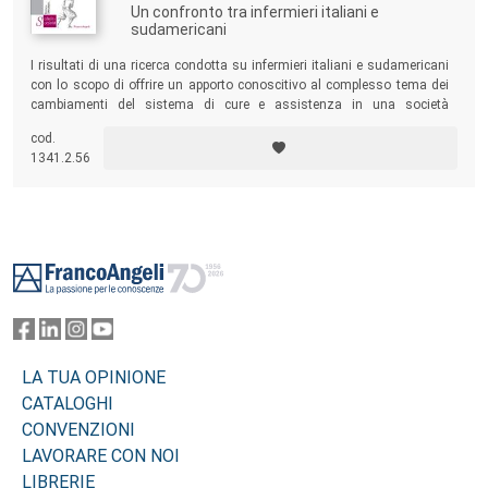
Un confronto tra infermieri italiani e
sudamericani
I risultati di una ricerca condotta su infermieri italiani e sudamericani
con lo scopo di offrire un apporto conoscitivo al complesso tema dei
cambiamenti del sistema di cure e assistenza in una società
multiculturale. L’indagine rappresenta uno dei primi contributi euristici
cod.
nel nostro Paese riguardanti il nursing transculturale.
1341.2.56
Footer
LA TUA OPINIONE
CATALOGHI
CONVENZIONI
LAVORARE CON NOI
LIBRERIE