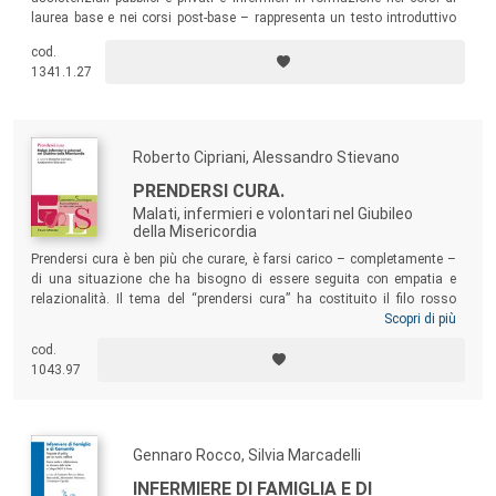
laurea base e nei corsi post-base – rappresenta un testo introduttivo
alla sociologia della salute che, attraverso un approccio
cod.
interdisciplinare, uno sguardo policentrico e un taglio divulgativo,
1341.1.27
affronta le principali tematiche concernenti il rapporto tra salute e
società.
Roberto Cipriani, Alessandro Stievano
PRENDERSI CURA.
Malati, infermieri e volontari nel Giubileo
della Misericordia
Prendersi cura è ben più che curare, è farsi carico – completamente –
di una situazione che ha bisogno di essere seguita con empatia e
relazionalità. Il tema del “prendersi cura” ha costituito il filo rosso
dell’inchiesta qualitativa concernente il Giubileo degli Ammalati e delle
Scopri di più
Persone Disabili, svoltosi nel triduo 10-12 giugno 2016. L’indagine ha
cod.
rappresentato un fenomeno culturale specifico, connesso però a tutta
1043.97
la fenomenologia sociale e religiosa, e ha cercato di comprendere i
fattori profondi insiti nelle relazioni e negli atti di misericordia.
Gennaro Rocco, Silvia Marcadelli
INFERMIERE DI FAMIGLIA E DI