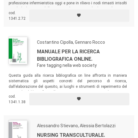
professione infermieristica oggi e pone in rilievo i nodi rimasti irrisolti
in più di dieci anni dalla prima indagine. Uno dei lavori più ampi e
cod.
significativi nel panorama italiano per la comprensione delle attuali
1341.2.72
problematiche della professione infermieristica.
Costantino Cipolla, Gennaro Rocco
MANUALE PER LA RICERCA
BIBLIOGRAFICA ONLINE.
Fare tagging nella web society
Questa guida alla ricerca bibliografica on line affronta in maniera
sistematica gli aspetti concreti del percorso di ricerca,
dall’elaborazione del quesito, ai luoghi e strumenti di reperimento del
materiale bibliografico alla sua organizzazione e descrizione,
cod.
interpretazione e utilizzo.
1341.1.38
Alessandro Stievano, Alessia Bertolazzi
NURSING TRANSCULTURALE.