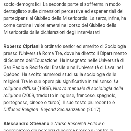
socio-demografici. La seconda parte si sofferma in modo
dettagliato sulle dimensioni percettive ed esperienziali dei
partecipanti al Giubileo della Misericordia. La terza, infine, ha
come cardine i valori emersi nel corso del Giubileo della
Misericordia dalle dichiarazioni degli intervistati.
Roberto Cipriani
è ordinario senior ed emerito di Sociologia
presso l'Università Roma Tre, dove ha diretto il Dipartimento
di Scienze dell'Educazione. Ha insegnato nelle Università di
San Paolo e Recife del Brasile e nell'Università di Laval nel
Québec. Ha svolto numerosi studi sulla sociologia delle
religioni. Tra le sue opere più significative in tal senso:
La
religione diffusa
(1988),
Nuovo manuale di sociologia della
religione
(2009, tradotto in inglese, francese, spagnolo,
portoghese, cinese e turco). Il suo testo più recente è
Diffused Religion. Beyond Secularization
(2017).
Alessandro Stievano
è
Nurse Research Fellow
e
coordinatore dei percorsi di ricerca presso il Centro di