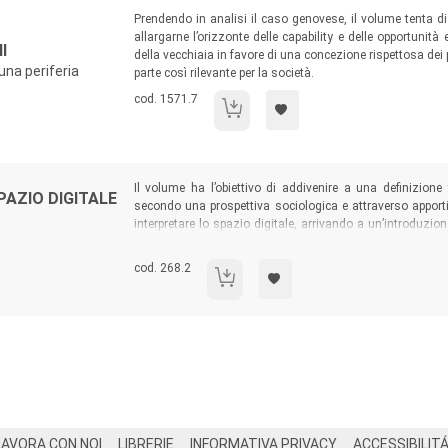
Sommario:
Prendendo in analisi il caso genovese, il volume tenta di
allargarne l’orizzonte delle capability e delle opportuni
I
della vecchiaia in favore di una concezione rispettosa dei 
na periferia
parte così rilevante per la società.
Codice libro:
cod. 1571.7
Città vecchia, nuovi anziani
Sommario:
Il volume ha l’obiettivo di addivenire a una definizion
PAZIO DIGITALE
secondo una prospettiva sociologica e attraverso apporti mu
interpretare lo spazio digitale, arrivando a un’introduzi
ed entra poi nello specifico dei segmenti di ricerca e delle
Codice libro:
cod. 268.2
La ricerca sociale nello spazio digitale
LAVORA CON NOI
LIBRERIE
INFORMATIVA PRIVACY
ACCESSIBILIT