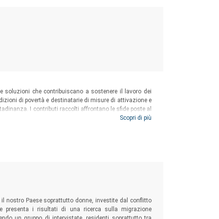
e soluzioni che contribuiscano a sostenere il lavoro dei
dizioni di povertà e destinatarie di misure di attivazione e
adinanza. I contributi raccolti affrontano le sfide poste al
ivi e deontologici, secondo un articolato mosaico di
Scopri di più
fronteggiare la povertà nelle sue numerose sfaccettature.
povertà
 il nostro Paese soprattutto donne, investite dal conflitto
me presenta i risultati di una ricerca sulla migrazione
gendo un gruppo di intervistate, residenti soprattutto tra