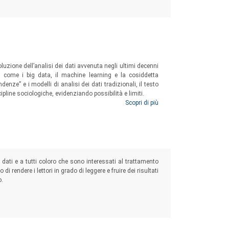
luzione dell’analisi dei dati avvenuta negli ultimi decenni
li come i big data, il machine learning e la cosiddetta
denze” e i modelli di analisi dei dati tradizionali, il testo
ipline sociologiche, evidenziando possibilità e limiti.
Scopri di più
dei big data del machine learning e dell'intelligenza artificiale
ei dati e a tutti coloro che sono interessati al trattamento
o di rendere i lettori in grado di leggere e fruire dei risultati
o.