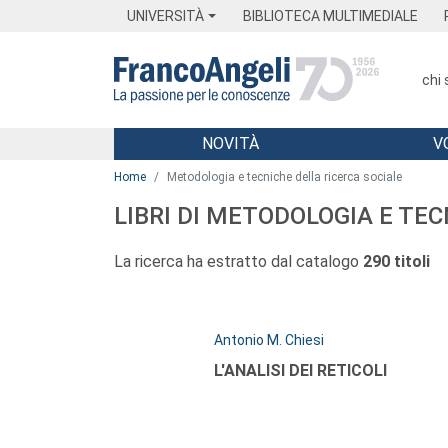
Menu
Main content
Footer
Menu
UNIVERSITÀ
BIBLIOTECA MULTIMEDIALE
chi
NOVITÀ
V
Main content
Home
Metodologia e tecniche della ricerca sociale
LIBRI DI METODOLOGIA E TE
La ricerca ha estratto dal catalogo
290 titoli
Autori:
Antonio M. Chiesi
Titolo:
L'ANALISI DEI RETICOLI