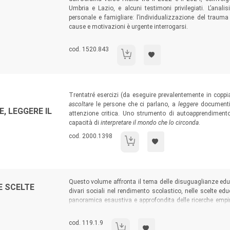
Umbria e Lazio, e alcuni testimoni privilegiati. L’anali
personale e famigliare: l’individualizzazione del trauma
cause e motivazioni è urgente interrogarsi.
Codice libro:
cod. 1520.843
Guerra in Ucraina e mutamento sociale
Sommario:
Trentatré esercizi (da eseguire prevalentemente in copp
ascoltare
le persone che ci parlano, a
leggere
documenti 
, LEGGERE IL
attenzione critica. Uno strumento di autoapprendimento 
capacità di
interpretare il mondo che lo
circonda
.
Codice libro:
cod. 2000.1398
Come osservare, ascoltare, leggere i
Sommario:
Questo volume affronta il tema delle disuguaglianze edu
E SCELTE
divari sociali nel rendimento scolastico, nelle scelte educ
panoramica esaustiva e approfondita delle ricerche empiri
ricercatori e professionisti dell’educazione possono p
educative nelle società contemporanee.
Codice libro:
cod. 119.1.9
Disuguaglianze educative e scelte scolas