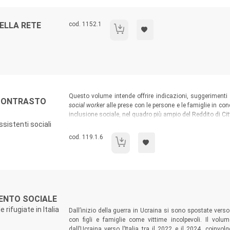
Codice libro:
ELLA RETE
cod. 1152.1
Metodi formali e risorse della Rete
Sommario:
Questo volume intende offrire indicazioni, suggerimenti 
I CONTRASTO
social worker
alle prese con le persone e le famiglie in con
inclusione sociale, nel quadro più ampio del Reddito di Citt
ssistenti sociali
servizio sociale in termini metodologici, organizzat
competenze professionali utili agli assistenti sociali per 
Codice libro:
cod. 119.1.6
Servizi sociali e misure di contrasto alla 
Sommario:
ENTO SOCIALE
 rifugiate in Italia
Dall’inizio della guerra in Ucraina si sono spostate verso
con figli e famiglie come vittime incolpevoli. Il volu
dall’Ucraina verso l’Italia tra il 2022 e il 2024, coinvol