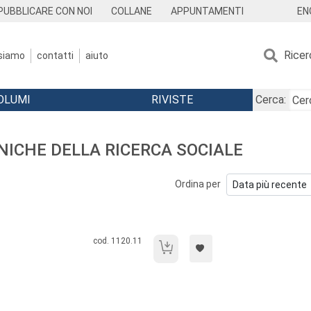
EN
PUBBLICARE CON NOI
COLLANE
APPUNTAMENTI
Ricer
 siamo
contatti
aiuto
OLUMI
RIVISTE
Cerca:
CNICHE DELLA RICERCA SOCIALE
Ordina per
Codice libro:
cod. 1120.11
L'analisi dei reticoli