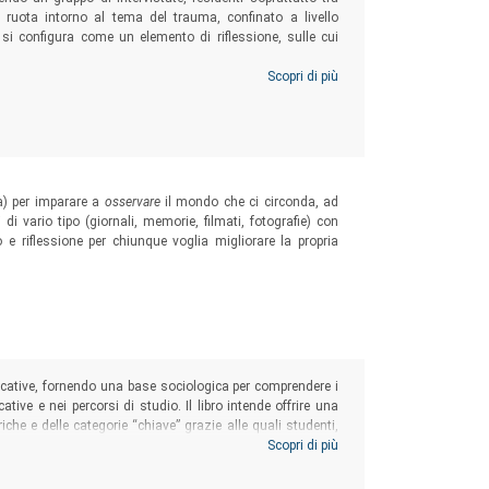
si ruota intorno al tema del trauma, confinato a livello
 si configura come un elemento di riflessione, sulle cui
Scopri di più
ia) per imparare a
osservare
il mondo che ci circonda, ad
di vario tipo (giornali, memorie, filmati, fotografie) con
e riflessione per chiunque voglia migliorare la propria
l mondo
cative, fornendo una base sociologica per comprendere i
ative e nei percorsi di studio. Il libro intende offrire una
che e delle categorie “chiave” grazie alle quali studenti,
adroneggiare il complesso fenomeno delle disuguaglianze
Scopri di più
tiche