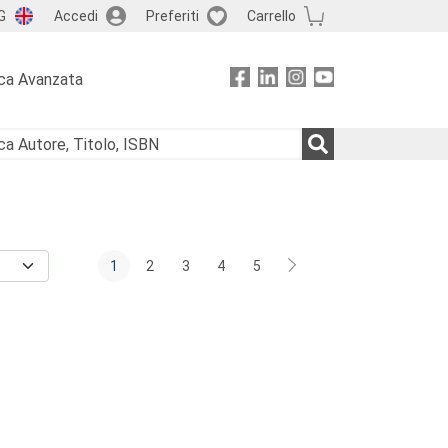
G
Accedi
Preferiti
Carrello
ca Avanzata
1
2
3
4
5