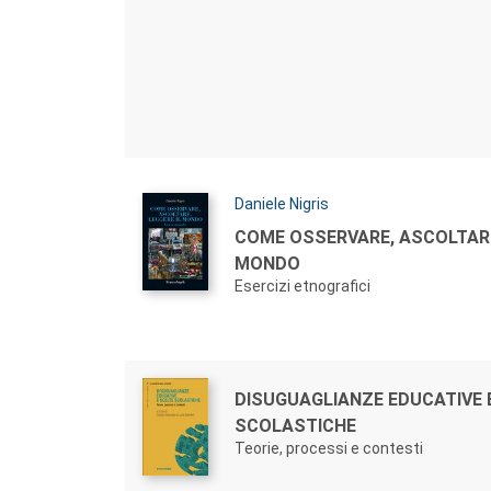
Autori:
Daniele Nigris
Titolo:
COME OSSERVARE, ASCOLTARE
MONDO
Esercizi etnografici
Autori:
Titolo:
DISUGUAGLIANZE EDUCATIVE 
SCOLASTICHE
Teorie, processi e contesti