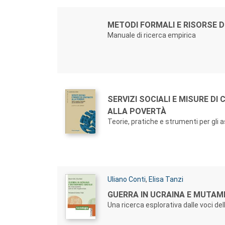
Autori:
Titolo:
METODI FORMALI E RISORSE D
Manuale di ricerca empirica
Autori:
Titolo:
SERVIZI SOCIALI E MISURE D
ALLA POVERTÀ
Teorie, pratiche e strumenti per gli a
Autori:
Uliano Conti
,
Elisa Tanzi
Titolo:
GUERRA IN UCRAINA E MUTAM
Una ricerca esplorativa dalle voci delle