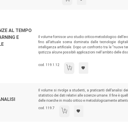
Sommario:
IENZE AL TEMPO
ARNING E
Il volume fornisce uno studio critico-metodologico dell’evo
fino all’attuale scena dominata dalle tecnologie digita
LE
intelligenza artificiale. Dopo un confronto tra le “nuove ten
ipotizza alcune possibili applicazioni nell'ambito delle disc
Codice libro:
cod. 119.1.12
L'analisi dei dati nelle scienze al tempo 
Sommario:
Il volume si rivolge a studenti, a praticanti dell’analisi d
statistico dei dati relativi alle scienze umane. Il fine è quell
ANALISI
delle ricerche in modo critico e metodologicamente attent
Codice libro:
cod. 119.7
Dalla matrice dei dati all'analisi trivariata