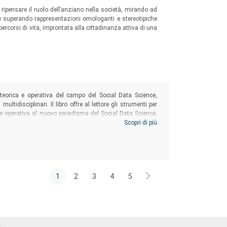
 ripensare il ruolo dell’anziano nella società, mirando ad
tà e superando rappresentazioni omologanti e stereotipiche
percorsi di vita, improntata alla cittadinanza attiva di una
e teorica e operativa del campo del Social Data Science,
ltidisciplinari. Il libro offre al lettore gli strumenti per
one operativa al nuovo paradigma del Social Data Science,
 applicazioni tipiche della Computational Social Research.
Scopri di più
1
2
3
4
5
Á