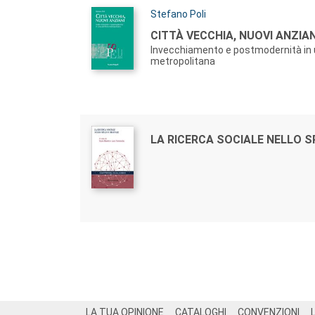
Autori:
Stefano Poli
Titolo:
CITTÀ VECCHIA, NUOVI ANZIAN
Invecchiamento e postmodernità in u
metropolitana
Autori:
Titolo:
LA RICERCA SOCIALE NELLO S
Footer
LA TUA OPINIONE
CATALOGHI
CONVENZIONI