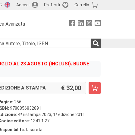
G
Accedi
Preferiti
Carrello
ca Avanzata
GLIO AL 23 AGOSTO (INCLUSI). BUONE
32,00
EDIZIONE A STAMPA
Pagine:
256
ISBN:
9788856832891
a
a
Edizione:
4
ristampa 2023, 1
edizione 2011
Codice editore:
1341.1.27
Disponibilità:
Discreta