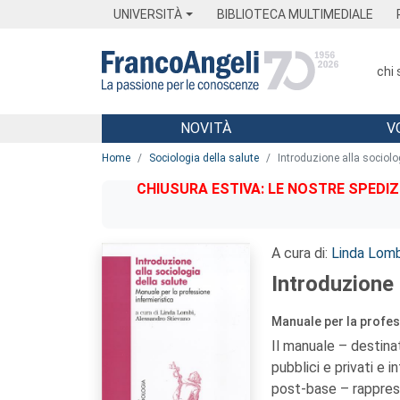
Menu
Main content
Footer
Menu
UNIVERSITÀ
BIBLIOTECA MULTIMEDIALE
chi
NOVITÀ
V
Main content
Home
Sociologia della salute
Introduzione alla sociolo
CHIUSURA ESTIVA: LE NOSTRE SPEDIZ
A cura di:
Linda Lomb
Introduzione 
Manuale per la profes
Il manuale – destinat
pubblici e privati e i
post-base – rapprese