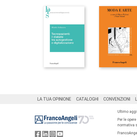
Footer
LA TUA OPINIONE
CATALOGHI
CONVENZIONI
Ultimo agg
Per le opere
normativa su
FrancoAngel