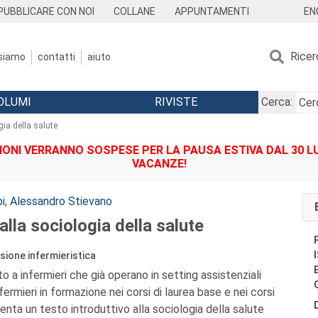
EN
PUBBLICARE CON NOI
COLLANE
APPUNTAMENTI
Ricer
 siamo
contatti
aiuto
OLUMI
RIVISTE
Cerca:
gia della salute
IONI VERRANNO SOSPESE PER LA PAUSA ESTIVA DAL 30 LU
VACANZE!
i
,
Alessandro Stievano
alla sociologia della salute
sione infermieristica
o a infermieri che già operano in setting assistenziali
nfermieri in formazione nei corsi di laurea base e nei corsi
nta un testo introduttivo alla sociologia della salute