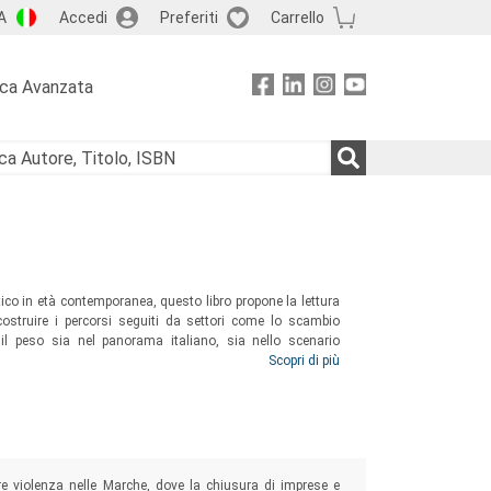
A
Accedi
Preferiti
Carrello
rca Avanzata
ico in età contemporanea, questo libro propone la lettura
icostruire i percorsi seguiti da settori come lo scambio
il peso sia nel panorama italiano, sia nello scenario
e che abbraccia un secolo e mezzo di storia, facendo leva
Scopri di più
o archivistico.
re violenza nelle Marche, dove la chiusura di imprese e