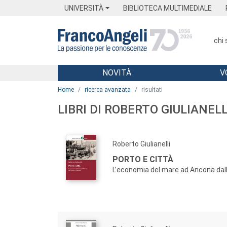
Menu
Main content
Footer
Menu
UNIVERSITÀ
BIBLIOTECA MULTIMEDIALE
chi
NOVITÀ
V
Main content
Home
ricerca avanzata
risultati
LIBRI DI ROBERTO GIULIANELL
Roberto Giulianelli
PORTO E CITTÀ
L’economia del mare ad Ancona dall