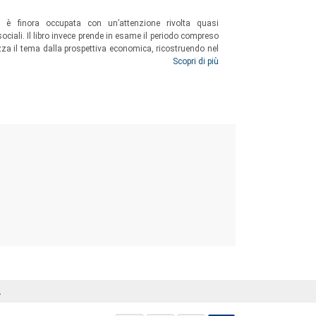
si è finora occupata con un’attenzione rivolta quasi
sociali. Il libro invece prende in esame il periodo compreso
izza il tema dalla prospettiva economica, ricostruendo nel
 carceraria italiana, così come il suo conflittuale rapporto
Scopri di più
Á