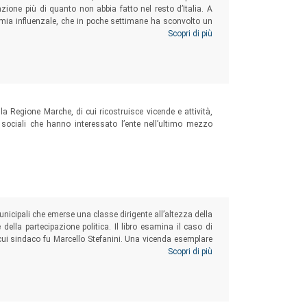
azione più di quanto non abbia fatto nel resto d’Italia. A
mia influenzale, che in poche settimane ha sconvolto un
esi a venire. Un motivo per riflettere sulla lunga strada
Scopri di più
a Regione Marche, di cui ricostruisce vicende e attività,
sociali che hanno interessato l’ente nell’ultimo mezzo
unicipali che emerse una classe dirigente all’altezza della
lla partecipazione politica. Il libro esamina il caso di
n cui sindaco fu Marcello Stefanini. Una vicenda esemplare
 forte nesso tra tradizioni civiche e culture di governo
Scopri di più