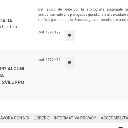
Del lavoro dei detenuti, la storiografia nazionale 
esclusivamente alle prerogative giuridiche e alle ricadute 
fra l’età giolittiana e la Seconda guerra mondiale, e anal
TALIA.
dettaglio la struttura e le dinamiche interne dell’industria
Giolitti a
con il mercato.
cod. 1792.122
cod. 1520.439
PI? ALCUNI
RA
E SVILUPPO
LAVORA CON NOI
LIBRERIE
INFORMATIVA PRIVACY
ACCESSIBILIT