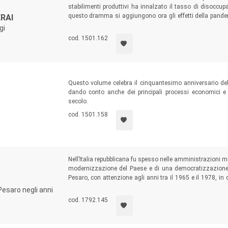
stabilimenti produttivi ha innalzato il tasso di disoccup
questo dramma si aggiungono ora gli effetti della pande
RAI
assetto già precario, con previsioni ben peggiori per i m
gi
percorsa dal lavoro nelle Marche a partire dall’Unità.
cod. 1501.162
Questo volume celebra il cinquantesimo anniversario dell
dando conto anche dei principali processi economici e 
secolo.
cod. 1501.158
Nell’Italia repubblicana fu spesso nelle amministrazioni m
modernizzazione del Paese e di una democratizzazione de
Pesaro, con attenzione agli anni tra il 1965 e il 1978, i
degli anni della “grande trasformazione”, attraverso un
 Pesaro negli anni
municipale, classi dirigenti e sviluppo della società locale.
cod. 1792.145