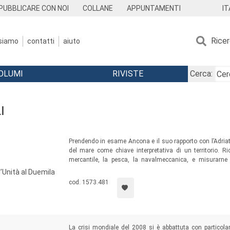
IT
PUBBLICARE CON NOI
COLLANE
APPUNTAMENTI
Rice
 siamo
contatti
aiuto
OLUMI
RIVISTE
Cerca:
I
Prendendo in esame Ancona e il suo rapporto con l’Adriat
del mare come chiave interpretativa di un territorio. R
mercantile, la pesca, la navalmeccanica, e misurarne 
internazionale, rappresentano gli obiettivi di un’indagin
’Unità al Duemila
su una larga ricognizione bibliografica e un profondo scav
cod. 1573.481
La crisi mondiale del 2008 si è abbattuta con particola