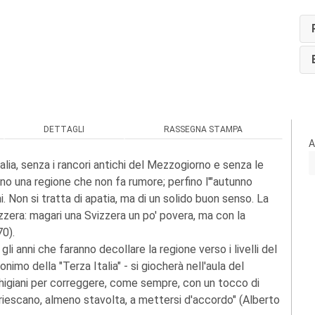
DETTAGLI
RASSEGNA STAMPA
A
alia, senza i rancori antichi del Mezzogiorno e senza le
ono una regione che non fa rumore; perfino l'"autunno
. Non si tratta di apatia, ma di un solido buon senso. La
zzera: magari una Svizzera un po' povera, ma con la
0).
i anni che faranno decollare la regione verso i livelli del
imo della "Terza Italia" - si giocherà nell'aula del
chigiani per correggere, come sempre, con un tocco di
riescano, almeno stavolta, a mettersi d'accordo" (Alberto