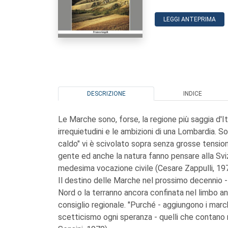
LEGGI ANTEPRIMA
DESCRIZIONE
INDICE
Le Marche sono, forse, la regione più saggia d'It
irrequietudini e le ambizioni di una Lombardia. S
caldo" vi è scivolato sopra senza grosse tensioni
gente ed anche la natura fanno pensare alla Svi
medesima vocazione civile (Cesare Zappulli, 197
Il destino delle Marche nel prossimo decennio - gl
Nord o la terranno ancora confinata nel limbo anon
consiglio regionale. "Purché - aggiungono i mar
scetticismo ogni speranza - quelli che contano 