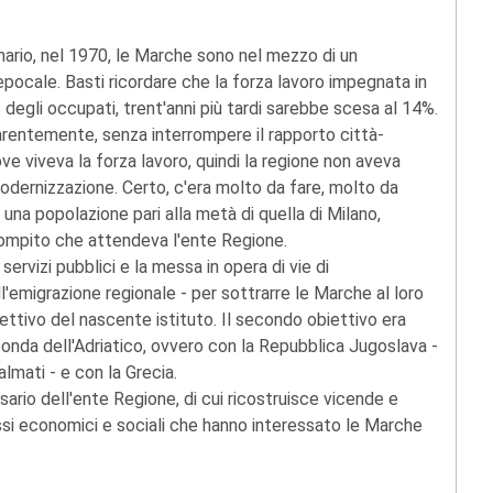
nario, nel 1970, le Marche sono nel mezzo di un
ocale. Basti ricordare che la forza lavoro impegnata in
 degli occupati, trent'anni più tardi sarebbe scesa al 14%.
arentemente, senza interrompere il rapporto città-
ve viveva la forza lavoro, quindi la regione non aveva
modernizzazione. Certo, c'era molto da fare, molto da
 una popolazione pari alla metà di quella di Milano,
compito che attendeva l'ente Regione.
 servizi pubblici e la messa in opera di vie di
'emigrazione regionale - per sottrarre le Marche al loro
iettivo del nascente istituto. Il secondo obiettivo era
ponda dell'Adriatico, ovvero con la Repubblica Jugoslava -
lmati - e con la Grecia.
ario dell'ente Regione, di cui ricostruisce vicende e
essi economici e sociali che hanno interessato le Marche