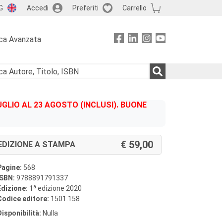
G
Accedi
Preferiti
Carrello
ca Avanzata
GLIO AL 23 AGOSTO (INCLUSI). BUONE
59,00
EDIZIONE A STAMPA
Pagine:
568
ISBN:
9788891791337
a
Edizione:
1
edizione 2020
Codice editore:
1501.158
Disponibilità:
Nulla