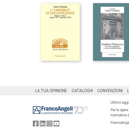
Footer
LA TUA OPINIONE
CATALOGHI
CONVENZIONI
Ultimo agg
Per le opere
normativa su
FrancoAngel