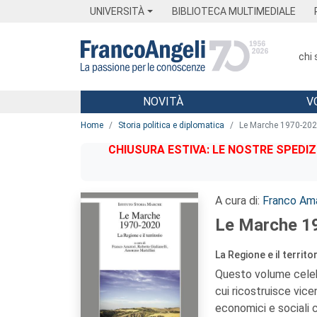
Menu
Main content
Footer
Menu
UNIVERSITÀ
BIBLIOTECA MULTIMEDIALE
chi
NOVITÀ
V
Main content
Home
Storia politica e diplomatica
Le Marche 1970-20
CHIUSURA ESTIVA: LE NOSTRE SPEDIZ
A cura di:
Franco Ama
Le Marche 1
La Regione e il territo
Questo volume celebr
cui ricostruisce vice
economici e sociali 