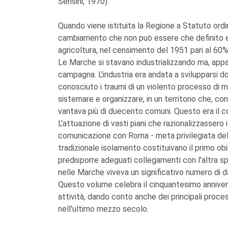
Sensini, 1970).
Quando viene istituita la Regione a Statuto ordi
cambiamento che non può essere che definito ep
agricoltura, nel censimento del 1951 pari al 60%
Le Marche si stavano industrializzando ma, app
campagna. L'industria era andata a svilupparsi do
conosciuto i traumi di un violento processo di 
sistemare e organizzare, in un territorio che, con
vantava più di duecento comuni. Questo era il 
L'attuazione di vasti piani che razionalizzassero i
comunicazione con Roma - meta privilegiata dell
tradizionale isolamento costituivano il primo ob
predisporre adeguati collegamenti con l'altra s
nelle Marche viveva un significativo numero di da
Questo volume celebra il cinquantesimo annivers
attività, dando conto anche dei principali proc
nell'ultimo mezzo secolo.