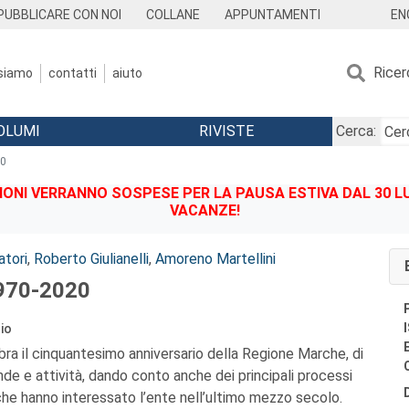
EN
PUBBLICARE CON NOI
COLLANE
APPUNTAMENTI
Ricer
 siamo
contatti
aiuto
OLUMI
RIVISTE
Cerca:
20
IONI VERRANNO SOSPESE PER LA PAUSA ESTIVA DAL 30 LU
VACANZE!
tori
,
Roberto Giulianelli
,
Amoreno Martellini
970-2020
rio
a il cinquantesimo anniversario della Regione Marche, di
nde e attività, dando conto anche dei principali processi
che hanno interessato l’ente nell’ultimo mezzo secolo.