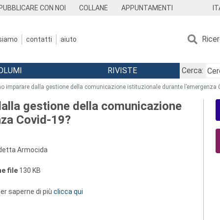
IT
PUBBLICARE CON NOI
COLLANE
APPUNTAMENTI
Rice
 siamo
contatti
aiuto
OLUMI
RIVISTE
Cerca:
 imparare dalla gestione della comunicazione istituzionale durante l’emergenza 
alla gestione della comunicazione
nza Covid-19?
edetta Armocida
e file
130 KB
 per saperne di più
clicca qui