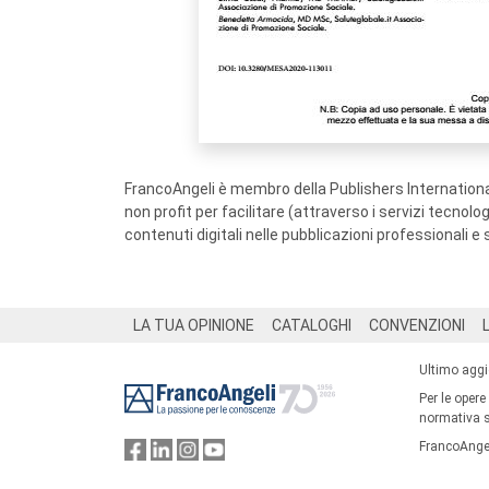
FrancoAngeli è membro della Publishers International
non profit per facilitare (attraverso i servizi tecnol
contenuti digitali nelle pubblicazioni professionali e 
Footer
LA TUA OPINIONE
CATALOGHI
CONVENZIONI
Ultimo agg
Per le opere
normativa su
FrancoAngel