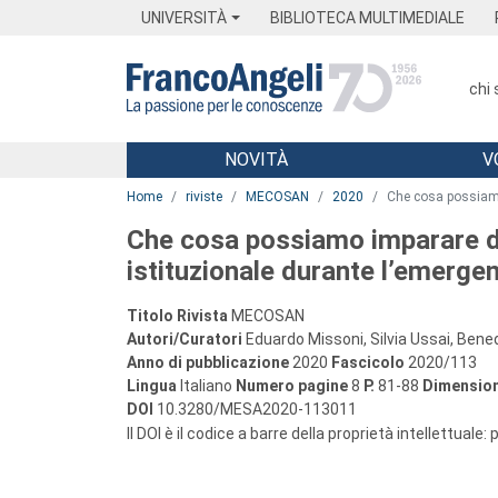
Menu
Main content
Footer
Menu
UNIVERSITÀ
BIBLIOTECA MULTIMEDIALE
chi
NOVITÀ
V
Main content
Home
riviste
MECOSAN
2020
Che cosa possiamo
Che cosa possiamo imparare d
istituzionale durante l’emerge
Titolo Rivista
MECOSAN
Autori/Curatori
Eduardo Missoni, Silvia Ussai, Ben
Anno di pubblicazione
2020
Fascicolo
2020/113
Lingua
Italiano
Numero pagine
8
P.
81-88
Dimension
DOI
10.3280/MESA2020-113011
Il DOI è il codice a barre della proprietà intellettuale: