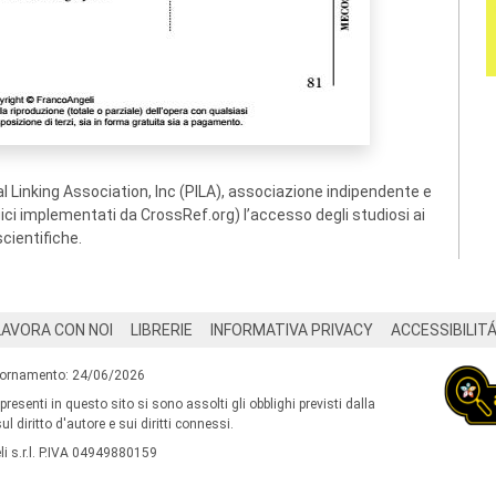
 Linking Association, Inc (PILA), associazione indipendente e
ogici implementati da CrossRef.org) l’accesso degli studiosi ai
scientifiche.
LAVORA CON NOI
LIBRERIE
INFORMATIVA PRIVACY
ACCESSIBILIT
iornamento: 24/06/2026
 presenti in questo sito si sono assolti gli obblighi previsti dalla
l diritto d'autore e sui diritti connessi.
i s.r.l. P.IVA 04949880159