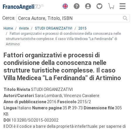
Menu
Cerca:
Main content
Home
riviste
STUDI ORGANIZZATIVI
2015
Fattori organizzativi e processi di condivisione della conoscenza nelle
strutture turistiche complesse. Il caso Villa Medicea "La Ferdinanda" di
Artimino
Fattori organizzativi e processi di
condivisione della conoscenza nelle
strutture turistiche complesse. Il caso
Villa Medicea "La Ferdinanda" di Artimino
Titolo Rivista
STUDI ORGANIZZATIVI
Autori/Curatori
Sara Lombardi, Vincenzo Cavaliere
Anno di pubblicazione
2016
Fascicolo
2015/2
Lingua
Italiano
Numero pagine
35
P.
39-73
Dimensione file
305
KB
DOI
10.3280/SO2015-002002
Il DOI è il codice a barre della proprietà intellettuale: per saperne di