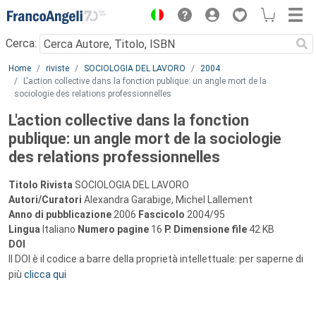
Menu
Cerca:
Main content
Home
riviste
SOCIOLOGIA DEL LAVORO
2004
L'action collective dans la fonction publique: un angle mort de la
sociologie des relations professionnelles
L'action collective dans la fonction
publique: un angle mort de la sociologie
des relations professionnelles
Titolo Rivista
SOCIOLOGIA DEL LAVORO
Autori/Curatori
Alexandra Garabige, Michel Lallement
Anno di pubblicazione
2006
Fascicolo
2004/95
Lingua
Italiano
Numero pagine
16
P.
Dimensione file
42 KB
DOI
Il DOI è il codice a barre della proprietà intellettuale: per saperne di
più
clicca qui