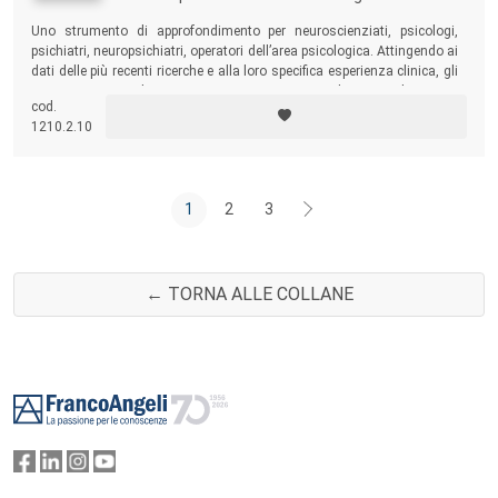
Uno strumento di approfondimento per neuroscienziati, psicologi,
psichiatri, neuropsichiatri, operatori dell’area psicologica. Attingendo ai
dati delle più recenti ricerche e alla loro specifica esperienza clinica, gli
autori cercano di mostrare cosa si nasconde sotto la punta
cod.
dell’iceberg delle sindromi autistiche infantili e quali aspetti fenotipici
1210.2.10
può assumere l’autismo sottosoglia.
1
2
3
← TORNA ALLE COLLANE
Footer