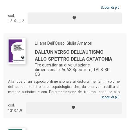
Scopri di più
cod.
1210.1.12
Liliana Dell'Osso, Giulia Amatori
DALL’UNIVERSO DELL’AUTISMO
ALLO SPETTRO DELLA CATATONIA
Tre questionari di valutazione
dimensionale: AdAS Spectrum, TALS-SR,
CS
Alla luce di un approccio dimensionale ai disturbi mentali, il volume
delinea una traiettoria psicopatologica che, da una vulnerabilità di
matrice autistica e con l’intermediazione del trauma, conduce allo
sviluppo di numerose condizioni morbose. Si tratta di un percorso che,
Scopri di più
se non intercettato e adeguatamente trattato, può sfociare nella più
cod.
severa manifestazione della patologia mentale, la catatonia,
1210.1.9
erroneamente ritenuta estinta, eppure ancora presente nell’ultimo
decennio, e in particolare durante la recente pandemia di Covid-19.