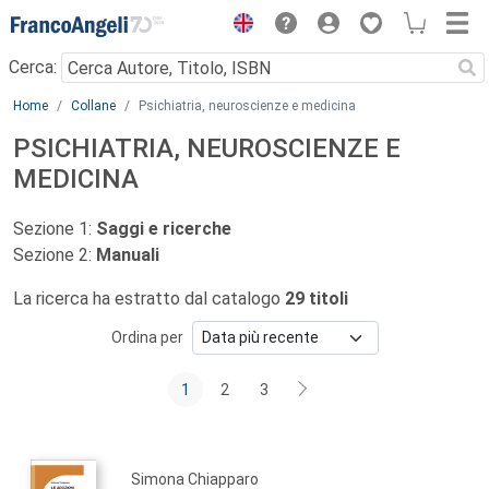
Menu
Cerca:
Main content
Home
Collane
Psichiatria, neuroscienze e medicina
PSICHIATRIA, NEUROSCIENZE E
MEDICINA
Sezione 1:
Saggi e ricerche
Sezione 2:
Manuali
La ricerca ha estratto dal catalogo
29 titoli
Ordina per
1
2
3
Simona Chiapparo