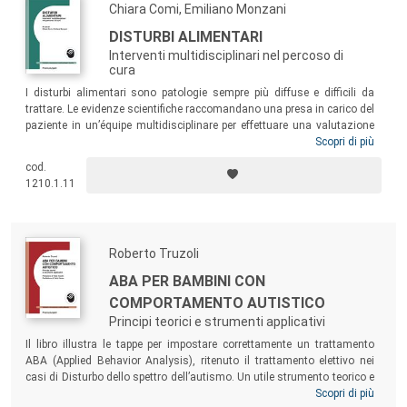
Chiara Comi, Emiliano Monzani
DISTURBI ALIMENTARI
Interventi multidisciplinari nel percoso di
cura
I disturbi alimentari sono patologie sempre più diffuse e difficili da
trattare. Le evidenze scientifiche raccomandano una presa in carico del
paziente in un’équipe multidisciplinare per effettuare una valutazione
diagnostica multidimensionale e proporre un intervento in grado di
Scopri di più
affrontare la psicopatologia specifica del disturbo, le possibili
cod.
comorbilità psichiatriche, internistiche, nutrizionali e il lavoro con le
1210.1.11
famiglie. Questo libro vuole essere un utile strumento per i
professionisti che operano nel settore, ma anche per medici di
medicina generale, pediatri, insegnanti, genitori, educatori e tutte le
figure che svolgono un importante ruolo nell’intercettazione precoce dei
Roberto Truzoli
disturbi alimentari.
ABA PER BAMBINI CON
COMPORTAMENTO AUTISTICO
Principi teorici e strumenti applicativi
Il libro illustra le tappe per impostare correttamente un trattamento
ABA (Applied Behavior Analysis), ritenuto il trattamento elettivo nei
casi di Disturbo dello spettro dell’autismo. Un utile strumento teorico e
pratico, formativo per gli studenti e per quanti stanno acquisendo il
Scopri di più