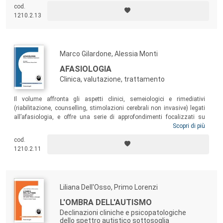
titolo di “tecnico ABA”, ma anche per quanti a diverso titolo –
cod.
psicologi, educatori, personale sanitario, assistenti sociali, genitori –
1210.2.13
sono interessati a conoscere l’ABA e i suoi risvolti applicativi.
Marco Gilardone, Alessia Monti
AFASIOLOGIA
Clinica, valutazione, trattamento
Il volume affronta gli aspetti clinici, semeiologici e rimediativi
(riabilitazione, counselling, stimolazioni cerebrali non invasive) legati
all’afasiologia, e offre una serie di approfondimenti focalizzati su
aspetti peculiari ma non meno importanti dell’universo afasiologico,
Scopri di più
come i temi dedicati ai disturbi del calcolo, al fenomeno del
cod.
bilinguismo, alla awake surgery per i gliomi cerebrali, all’afasia
1210.2.11
primaria progressiva, ai motor speech disorders, alla ricerca scientifica
e alle afasie in età pediatrica.
Liliana Dell'Osso, Primo Lorenzi
L'OMBRA DELL'AUTISMO
Declinazioni cliniche e psicopatologiche
dello spettro autistico sottosoglia