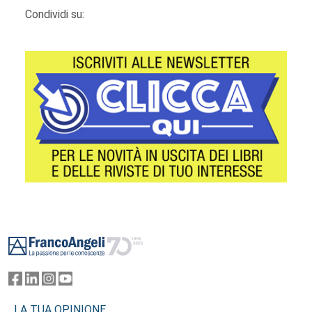
Condividi su:
Footer
LA TUA OPINIONE