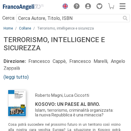
Menu
Cerca:
Main content
Home
Collane
Terrorismo, intelligence e sicurezza
TERRORISMO, INTELLIGENCE E
SICUREZZA
Direzione:
Francesco Cappè, Francesco Marelli, Angelo
Zappalà
(leggi tutto)
Comitato scientifico:
Serguei Batsanov
, ambasciatore e
direttore dell’ufficio Ginevra Pugwash;
Alberto Bradanini
,
Roberto Magni, Luca Ciccotti
ministro plenipotenziario e responsabile Divisione
Istituzionale e Internazionale ENEL;
Giancarlo Caselli
,
KOSOVO: UN PAESE AL BIVIO.
procuratore generale di Torino;
Stefano Dambruoso
,
Islam, terrorismo, criminalità organizzata:
la nuova Repubblica è una minaccia?
sostituto procuratore della Repubblica a Milano;
Khaled
Fouad Allam
, docente di Sociologia del mondo musulmano
Cosa potrà succedere nel prossimo futuro in un territorio così vicino
alla nostra cara vecchia Europa? La situazione in Kosovo potrà