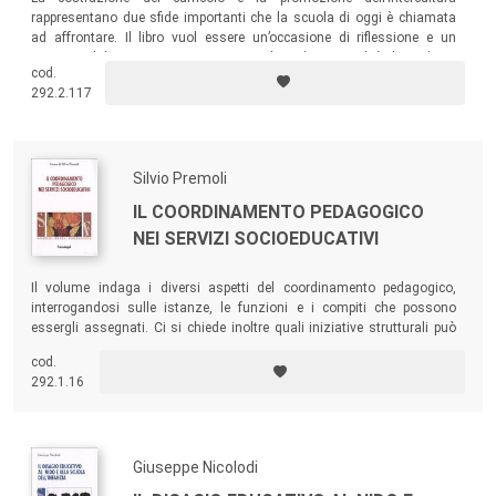
rappresentano due sfide importanti che la scuola di oggi è chiamata
ad affrontare. Il libro vuol essere un’occasione di riflessione e un
supporto didattico-operativo per tutti coloro che, in qualità di studiosi,
cod.
docenti, educatori, studenti, hanno a cuore le questioni legate alla
292.2.117
progettazione del curricolo e all’educazione interculturale.
Silvio Premoli
IL COORDINAMENTO PEDAGOGICO
NEI SERVIZI SOCIOEDUCATIVI
Il volume indaga i diversi aspetti del coordinamento pedagogico,
interrogandosi sulle istanze, le funzioni e i compiti che possono
essergli assegnati. Ci si chiede inoltre quali iniziative strutturali può
assumere un’organizzazione al fine di mettere i propri coordinatori
cod.
nelle condizioni di adempiere alle funzioni connesse al proprio ruolo in
292.1.16
modo sempre più efficace e positivo.
Giuseppe Nicolodi