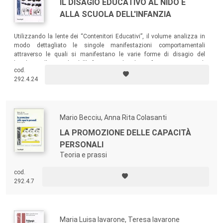
IL DISAGIO EDUCATIVO AL NIDO E
ALLA SCUOLA DELL'INFANZIA
Utilizzando la lente dei “Contenitori Educativi”, il volume analizza in
modo dettagliato le singole manifestazioni comportamentali
attraverso le quali si manifestano le varie forme di disagio del
bambino alla scuola dell’infanzia e al nido, e fornisce i principali
cod.
elementi per la realizzazione di strategie educative adeguate.
292.4.24
Mario Becciu, Anna Rita Colasanti
LA PROMOZIONE DELLE CAPACITÀ
PERSONALI
Teoria e prassi
cod.
292.4.7
Maria Luisa Iavarone, Teresa Iavarone