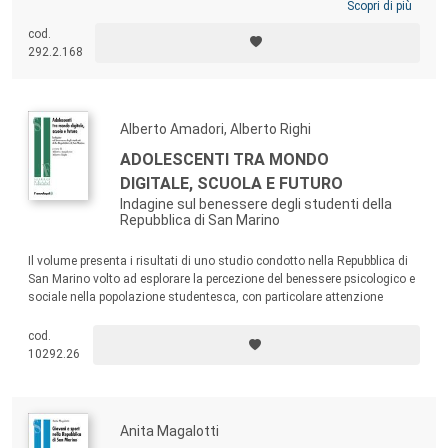
Scopri di più
cod.
292.2.168
Alberto Amadori, Alberto Righi
ADOLESCENTI TRA MONDO
DIGITALE, SCUOLA E FUTURO
Indagine sul benessere degli studenti della
Repubblica di San Marino
Il volume presenta i risultati di uno studio condotto nella Repubblica di
San Marino volto ad esplorare la percezione del benessere psicologico e
sociale nella popolazione studentesca, con particolare attenzione
all’influenza dei media digitali, al fenomeno dell’evitamento scolastico e
alle preoccupazioni riguardanti il futuro.
cod.
10292.26
Anita Magalotti