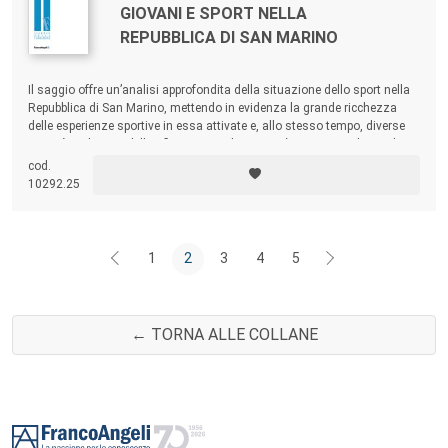
GIOVANI E SPORT NELLA
REPUBBLICA DI SAN MARINO
Il saggio offre un’analisi approfondita della situazione dello sport nella
Repubblica di San Marino, mettendo in evidenza la grande ricchezza
delle esperienze sportive in essa attivate e, allo stesso tempo, diverse
criticità. Sul piano della riflessione pedagogica, è su queste ultime che
risulta necessario concentrarsi, al fine di contribuire a un ulteriore
cod.
sviluppo della qualità dell’attività sportiva.
10292.25
1
2
3
4
5
← TORNA ALLE COLLANE
Footer