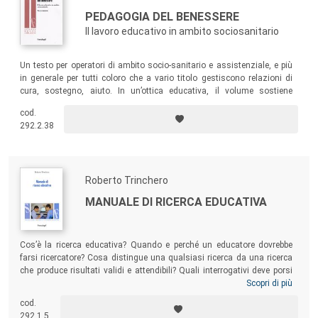
PEDAGOGIA DEL BENESSERE
Il lavoro educativo in ambito sociosanitario
Un testo per operatori di ambito socio-sanitario e assistenziale, e più
in generale per tutti coloro che a vario titolo gestiscono relazioni di
cura, sostegno, aiuto. In un’ottica educativa, il volume sostiene
l’importanza della formazione al benessere, basata sull’idea che tutti
cod.
possiamo imparare a star meglio e che il benessere non è soltanto
292.2.38
una questione di quantità di risorse, ma soprattutto di qualità di
scelte, individuali e sociali.
Roberto Trinchero
MANUALE DI RICERCA EDUCATIVA
Cos’è la ricerca educativa? Quando e perché un educatore dovrebbe
farsi ricercatore? Cosa distingue una qualsiasi ricerca da una ricerca
che produce risultati validi e attendibili? Quali interrogativi deve porsi
chi si accinge a far ricerca in contesti educativi? Questo manuale
Scopri di più
intende offrire risposte, sul doppio versante teorico e pratico, a queste
cod.
e molte altre domande che chiunque si sia accostato al mondo della
292.1.5