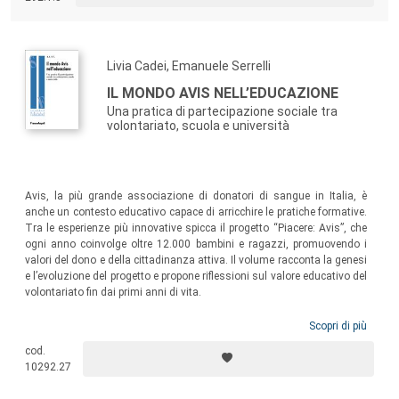
ricerca nell’ampio settore dell’educazione e della formazione prima o
poi si è posto.
Livia Cadei, Emanuele Serrelli
IL MONDO AVIS NELL’EDUCAZIONE
Una pratica di partecipazione sociale tra
volontariato, scuola e università
Avis, la più grande associazione di donatori di sangue in Italia, è
anche un contesto educativo capace di arricchire le pratiche formative.
Tra le esperienze più innovative spicca il progetto “Piacere: Avis”, che
ogni anno coinvolge oltre 12.000 bambini e ragazzi, promuovendo i
valori del dono e della cittadinanza attiva. Il volume racconta la genesi
e l’evoluzione del progetto e propone riflessioni sul valore educativo del
volontariato fin dai primi anni di vita.
Scopri di più
cod.
10292.27