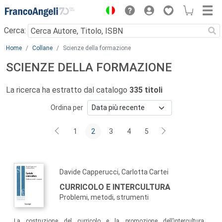
Menu
Cerca:
Main content
Home
Collane
Scienze della formazione
SCIENZE DELLA FORMAZIONE
La ricerca ha estratto dal catalogo
335 titoli
Ordina per
1
2
3
4
5
Davide Capperucci, Carlotta Cartei
CURRICOLO E INTERCULTURA
Problemi, metodi, strumenti
La costruzione del curricolo e la promozione dell’intercultura