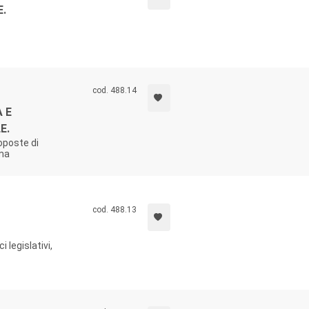
E.
cod. 488.14
 E
E.
roposte di
ema
cod. 488.13
 legislativi,