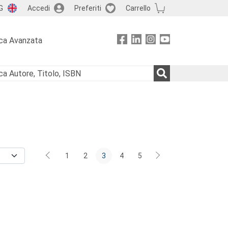
G
Accedi
Preferiti
Carrello
ca Avanzata
1
2
3
4
5