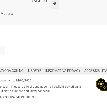
cod. 488.11
 a Modena
LAVORA CON NOI
LIBRERIE
INFORMATIVA PRIVACY
ACCESSIBILIT
iornamento: 24/06/2026
 presenti in questo sito si sono assolti gli obblighi previsti dalla
l diritto d'autore e sui diritti connessi.
i s.r.l. P.IVA 04949880159