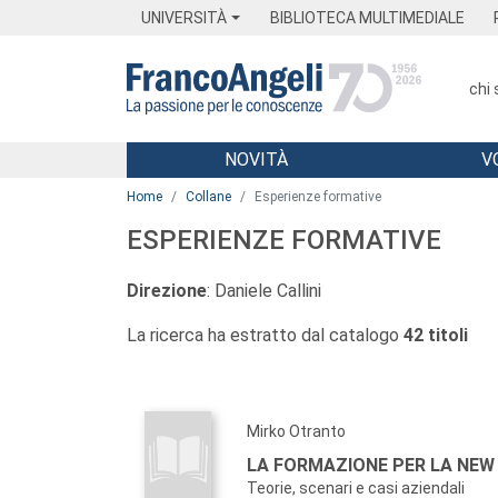
Menu
Main content
Footer
Menu
UNIVERSITÀ
BIBLIOTECA MULTIMEDIALE
chi
NOVITÀ
V
Main content
Home
Collane
Esperienze formative
ESPERIENZE FORMATIVE
Direzione
: Daniele Callini
La ricerca ha estratto dal catalogo
42 titoli
Mirko Otranto
LA FORMAZIONE PER LA NEW
Teorie, scenari e casi aziendali