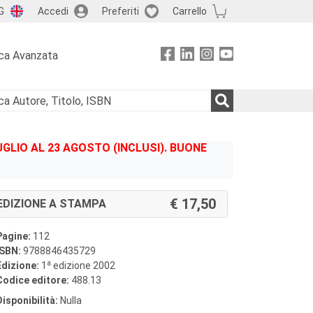
G
Accedi
Preferiti
Carrello
ca Avanzata
GLIO AL 23 AGOSTO (INCLUSI). BUONE
17,50
EDIZIONE A STAMPA
Pagine:
112
ISBN:
9788846435729
a
Edizione:
1
edizione 2002
Codice editore:
488.13
Disponibilità:
Nulla