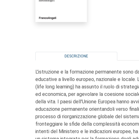
DESCRIZIONE
L'istruzione e la formazione permanente sono da d
educative a livello europeo, nazionale e locale. 
(life long learning) ha assunto il ruolo di strateg
ed economica, per agevolare la coesione sociale 
della vita. I paesi dell'Unione Europea hanno avv
educazione permanente orientandoli verso finalit
processo di riorganizzazione globale del sistema
fronteggiare le sfide della complessità economi
intenti del Ministero e le indicazioni europee, h
un sistema integrato per la formazione degli adu