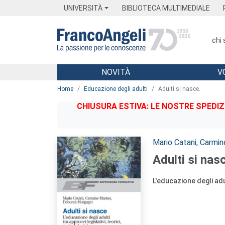
Menu
Main content
Footer
Menu
UNIVERSITÀ
BIBLIOTECA MULTIMEDIALE
chi
NOVITÀ
V
Main content
Home
Educazione degli adulti
Adulti si nasce.
CHIUSURA ESTIVA: LE NOSTRE SPEDIZ
Autori:
Mario Catani
,
Carmi
Adulti si nas
L'educazione degli adul