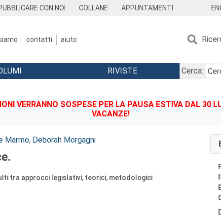
EN
PUBBLICARE CON NOI
COLLANE
APPUNTAMENTI
Ricer
 siamo
contatti
aiuto
OLUMI
RIVISTE
Cerca:
IONI VERRANNO SOSPESE PER LA PAUSA ESTIVA DAL 30 LU
VACANZE!
ne Marmo
,
Deborah Morgagni
ce.
ti tra approcci legislativi, teorici, metodologici