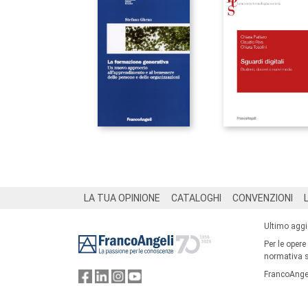
Footer
LA TUA OPINIONE
CATALOGHI
CONVENZIONI
Ultimo agg
Per le opere
normativa su
FrancoAngel