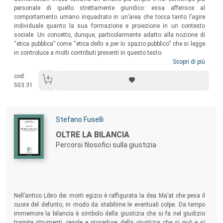
personale di quello strettamente giuridico: essa afferisce al
comportamento umano inquadrato in un’area che tocca tanto l’agire
individuale quanto la sua formazione e proiezione in un contesto
sociale. Un concetto, dunque, particolarmente adatto alla nozione di
“etica pubblica” come “etica
dello
e
per lo
spazio pubblico” che si legge
in controluce a molti contributi presenti in questo testo.
Scopri di più
cod.
503.31
Autori:
Stefano Fuselli
Titolo:
OLTRE LA BILANCIA
Percorsi filosofici sulla giustizia
Sommario:
Nell’antico Libro dei morti egizio è raffigurata la dea Ma’at che pesa il
cuore del defunto, in modo da stabilirne le eventuali colpe. Da tempo
immemore la bilancia è simbolo della giustizia che si fa nel giudizio
tramite strumenti, regole e procedure; della giustizia che si può e si