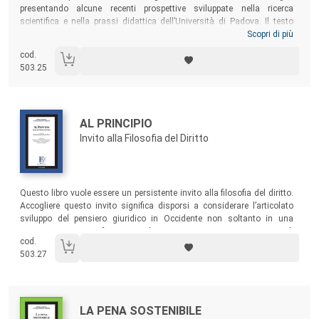
presentando alcune recenti prospettive sviluppate nella ricerca
scientifica e nella prassi didattica dell’Università di Padova. Il testo
esamina i fondamenti etici e l’innovazione legislativa in materia di
Scopri di più
intelligenza artificiale, la rilevanza e l’attualità della Data Ethics,
cod.
l’impatto della tecnologia degli algoritmi sui diritti fondamentali e il
503.25
problema della complessità e della non neutralità del software, per poi
illustrare natura etica e limiti giuridici di alcune specifiche ma centrali
questioni dell’esperienza sociale nell’era contemporanea.
Autori:
Titolo:
AL PRINCIPIO
Invito alla Filosofia del Diritto
Sommario:
Questo libro vuole essere un persistente invito alla filosofia del diritto.
Accogliere questo invito significa disporsi a considerare l’articolato
sviluppo del pensiero giuridico in Occidente non soltanto in una
prospettiva storiografica, ma anche e soprattutto come un tentativo di
cod.
rispondere criticamente alle domande che la riflessione sul diritto
503.27
propone ancor oggi, sollevando problemi più che offrendo soluzioni.
Autori:
Titolo:
LA PENA SOSTENIBILE