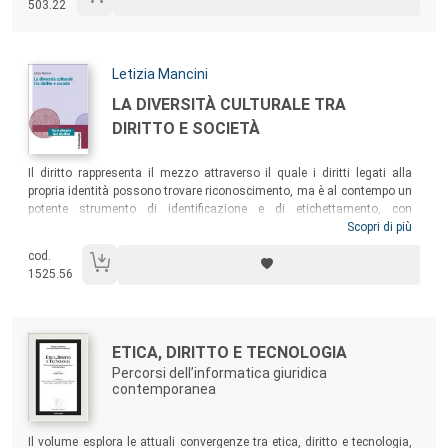
503.22
più il suo volto fra folle acclamanti, cieche e impotenti, e sguardi
erranti e solitari di chi stenta semplicemente a riconoscere un nuovo
ordine.
Autori:
Letizia Mancini
Titolo:
LA DIVERSITÀ CULTURALE TRA
DIRITTO E SOCIETÀ
Sommario:
Il diritto rappresenta il mezzo attraverso il quale i diritti legati alla
propria identità possono trovare riconoscimento, ma è al contempo un
potente strumento di identificazione e di etichettamento, con
conseguenze tutt’altro che trascurabili per le persone in termini di
Scopri di più
inclusione ed esclusione sociale. Il libro affronta queste tematiche e,
cod.
con riferimento al contesto italiano, analizza il ruolo degli operatori del
1525.56
diritto – giudice e legislatore in particolare – nel riconoscere i diritti e
nel favorire l’inclusione sociale, ricorrendo all’argomento della diversità
culturale.
Autori:
Titolo:
ETICA, DIRITTO E TECNOLOGIA
Percorsi dell’informatica giuridica
contemporanea
Sommario:
Il volume esplora le attuali convergenze tra etica, diritto e tecnologia,