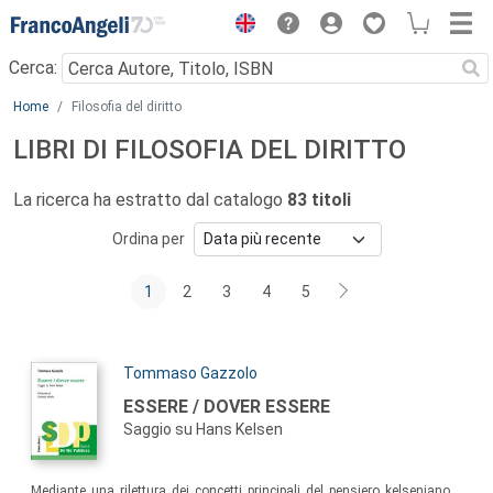
Menu
Cerca:
Main content
Home
Filosofia del diritto
LIBRI DI FILOSOFIA DEL DIRITTO
La ricerca ha estratto dal catalogo
83 titoli
Ordina per
1
2
3
4
5
Autori:
Tommaso Gazzolo
Titolo:
ESSERE / DOVER ESSERE
Saggio su Hans Kelsen
Sommario:
Mediante una rilettura dei concetti principali del pensiero kelseniano,