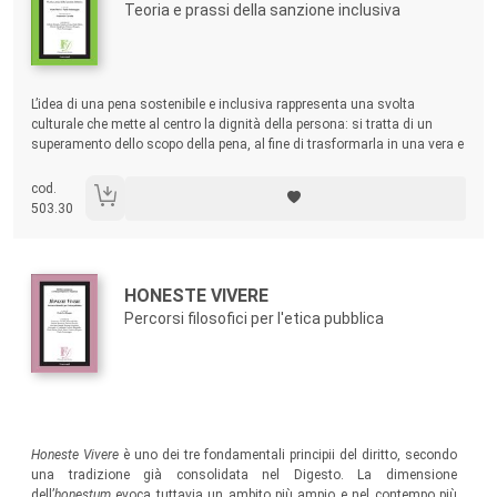
Teoria e prassi della sanzione inclusiva
Sommario:
L’idea di una pena sostenibile e inclusiva rappresenta una svolta
culturale che mette al centro la dignità della persona: si tratta di un
superamento dello scopo della pena, al fine di trasformarla in una vera e
propria risorsa per il reo e per la comunità. I saggi qui raccolti trattano i
diversi aspetti in cui si può declinare oggigiorno la pena sostenibile.
cod.
503.30
Autori:
Titolo:
HONESTE VIVERE
Percorsi filosofici per l'etica pubblica
Sommario:
Honeste Vivere
è uno dei tre fondamentali principii del diritto, secondo
una tradizione già consolidata nel Digesto. La dimensione
dell’
honestum
evoca tuttavia un ambito più ampio e nel contempo più