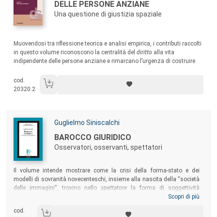
DELLE PERSONE ANZIANE
Una questione di giustizia spaziale
Sommario:
Muovendosi tra riflessione teorica e analisi empirica, i contributi raccolti
in questo volume riconoscono la centralità del
diritto
alla vita
indipendente delle persone anziane e rimarcano l’urgenza di costruire
percorsi di emancipazione concreti e duraturi, capaci di generare
contesti in cui tutte e tutti possano
praticare
la libertà.
cod.
20320.2
Autori:
Guglielmo Siniscalchi
Titolo:
BAROCCO GIURIDICO
Osservatori, osservanti, spettatori
Sommario:
Il volume intende mostrare come la crisi della forma-stato e dei
modelli di sovranità novecenteschi, insieme alla nascita della “società
delle immagini”, trovino nello
spettatore
la forma di soggettività
privilegiata per interpretare e de-costruire il diritto contemporaneo.
Scopri di più
Nell’epoca del “Barocco giuridico”, in cui le forme della modernità
cod.
sembrano piegarsi fin quasi a dissolversi, chi decide nasconde sempre