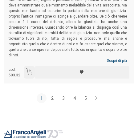
deve amministrare quale momento ineludibile della vita associata. Ma
questo non basta ad esaurire la portata della nozione di giustizia:
proprio l’antica immagine ci spinge a guardare oltre. Se ciò che viene
pesato è il cuore del defunto, allora la giustizia ha anche una
dimensione interiore. Guardando oltre la bilancia si dispiega così una
pluralità di significati e ambiti dell’idea di giustizia: non solo quella che
troviamo fuori di noi, fatta di regole e procedure, ma anche e
soprattutto quella che è dentro di noi e ci fa essere quel che siamo, e
quella che da sempre rende possibile tutto ciò in quanto è sopra o oltre
di noi.
Scopri di più
cod.
503.32
1
2
3
4
5
Footer