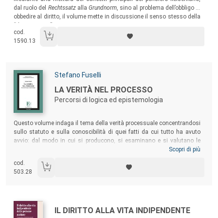
dal ruolo del
Rechtssatz
alla
Grundnorm
, sino al problema dell’obbligo di
obbedire al diritto, il volume mette in discussione il senso stesso della
“dottrina pura”.
cod.
1590.13
Autori:
Stefano Fuselli
Titolo:
LA VERITÀ NEL PROCESSO
Percorsi di logica ed epistemologia
Sommario:
Questo volume indaga il tema della verità processuale concentrandosi
sullo statuto e sulla conoscibilità di quei fatti da cui tutto ha avuto
avvio: dal modo in cui si producono, si esaminano e si valutano le
prove fino al modo in cui si perviene al giudizio o si fornisce la
Scopri di più
motivazione della decisione. L’obiettivo è di prospettare una
cod.
metodologia, cioè una ricerca su ciò che rende possibile il servirsi di
503.28
determinati strumenti, e di pensare a una verità – quella inerente ai
fatti di causa – che è suscettibile di essere accertata.
Autori:
Titolo:
IL DIRITTO ALLA VITA INDIPENDENTE