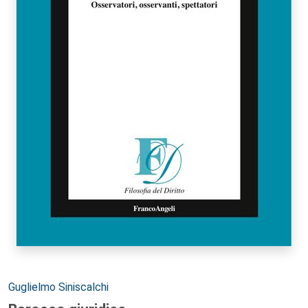
Autori:
Guglielmo Siniscalchi