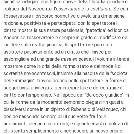
significa indagare due figure chiave della filosofia giuridica e
politica del Novecento: l'
osservatore
e lo
spettatore
. Se con
l'osservatore il discorso normativo disvela una dimensione
razionale, positivista e partecipata, con lo spettatore il
diritto mostra la sua natura passionale, "patetica" ed iconica.
Ancora: se l'osservatore è sempre in grado di modificare ed
incidere sulla realtà giuridica, lo spettatore può solo
assistere passivamente ad un diritto che finisce per
assomigliare ad una grande
mise-en-scène
. Il volume intende
mostrare come la crisi della forma-stato e dei modelli di
sovranità novecenteschi, insieme alla nascita della "società
delle immagini", trovino proprio nello spettatore la forma di
soggettività privilegiata per interpretare e de-costruire il
diritto contemporaneo. Nell'epoca del "Barocco giuridico", in
cui le forme della modernità sembrano piegarsi fin quasi a
dissolversi come in un dipinto di Rubens o di Velázquez, chi
decide nasconde sempre più il suo volto fra folle
acclamanti, cieche e impotenti, e sguardi erranti e solitari di
chi stenta semplicemente a riconoscere un nuovo ordine.