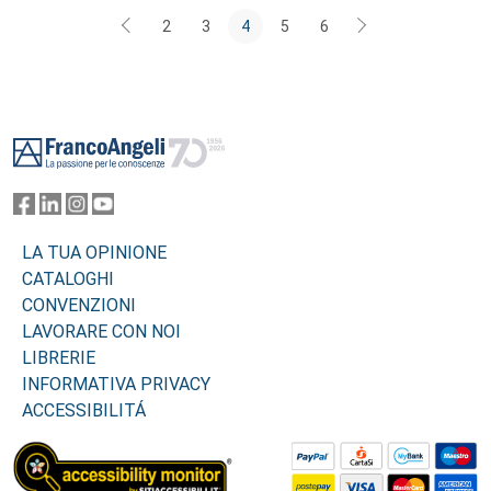
2
3
4
5
6
Footer
LA TUA OPINIONE
CATALOGHI
CONVENZIONI
LAVORARE CON NOI
LIBRERIE
INFORMATIVA PRIVACY
ACCESSIBILITÁ