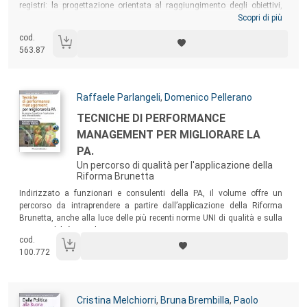
registri: la progettazione orientata al raggiungimento degli obiettivi,
che utilizza l’Approccio del Quadro Logico (ottica-obiettivo), e la
Scopri di più
progettazione partecipativa, attenta alle dinamiche di apprendimento e
cod.
alla flessibilità (ottica-processo). Una progettazione di qualità deve
563.87
apprendere dalle esperienze concluse e in corso, capitalizzando i
risultati delle valutazioni. Il volume presenta risultati e ampi stralci di
valutazioni realizzate a livello internazionale e in Italia, relativi agli
aspetti trattati.
Massimo Rossi
è consulente in tema di progettazione
Autori:
Raffaele Parlangeli
,
Domenico Pellerano
e valutazione per varie Agenzie delle Nazioni Unite, la Commissione
Titolo:
Europea, organismi pubblici e privati italiani. Insegna Progettazione e
TECNICHE DI PERFORMANCE
valutazione al Corso di Laurea specialistica in Scienze per la pace di
MANAGEMENT PER MIGLIORARE LA
Pisa.
PA.
Un percorso di qualità per l'applicazione della
Riforma Brunetta
Sommario:
Indirizzato a funzionari e consulenti della PA, il volume offre un
percorso da intraprendere a partire dall’applicazione della Riforma
Brunetta, anche alla luce delle più recenti norme UNI di qualità e sulla
responsabilità sociale.
cod.
100.772
Autori:
Cristina Melchiorri
,
Bruna Brembilla
,
Paolo