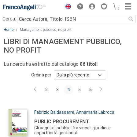
Menu
Cerca:
Main content
Home
Management pubblico, no profit
LIBRI DI MANAGEMENT PUBBLICO,
NO PROFIT
La ricerca ha estratto dal catalogo
86 titoli
Ordina per
2
3
4
5
6
Autori:
Fabrizio Baldassarre
,
Annamaria Labroca
Titolo:
PUBLIC PROCUREMENT.
Gli acquisti pubblici fra vincoli giuridici e
opportunità gestionali