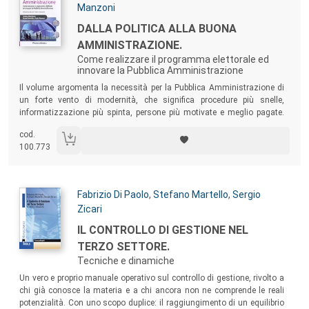
Manzoni
Titolo:
DALLA POLITICA ALLA BUONA
AMMINISTRAZIONE.
Come realizzare il programma elettorale ed
innovare la Pubblica Amministrazione
Sommario:
Il volume argomenta la necessità per la Pubblica Amministrazione di
un forte vento di modernità, che significa procedure più snelle,
informatizzazione più spinta, persone più motivate e meglio pagate.
Ma ha anche e soprattutto chiarezza di indirizzi strategici e gestionali.
cod.
Un testo rivolto sia agli amministratori locali che ai dirigenti pubblici e
100.773
ai consulenti che lavorano nella PA.
Autori:
Fabrizio Di Paolo
,
Stefano Martello
,
Sergio
Zicari
Titolo:
IL CONTROLLO DI GESTIONE NEL
TERZO SETTORE.
Tecniche e dinamiche
Sommario:
Un vero e proprio manuale operativo sul controllo di gestione, rivolto a
chi già conosce la materia e a chi ancora non ne comprende le reali
potenzialità. Con uno scopo duplice: il raggiungimento di un equilibrio