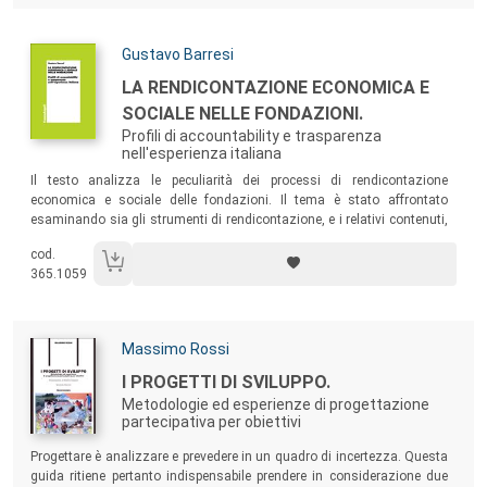
Autori:
Gustavo Barresi
Titolo:
LA RENDICONTAZIONE ECONOMICA E
SOCIALE NELLE FONDAZIONI.
Profili di accountability e trasparenza
nell'esperienza italiana
Sommario:
Il testo analizza le peculiarità dei processi di rendicontazione
economica e sociale delle fondazioni. Il tema è stato affrontato
esaminando sia gli strumenti di rendicontazione, e i relativi contenuti,
che la prassi operativa.
cod.
365.1059
Autori:
Massimo Rossi
Titolo:
I PROGETTI DI SVILUPPO.
Metodologie ed esperienze di progettazione
partecipativa per obiettivi
Sommario:
Progettare è analizzare e prevedere in un quadro di incertezza. Questa
guida ritiene pertanto indispensabile prendere in considerazione due