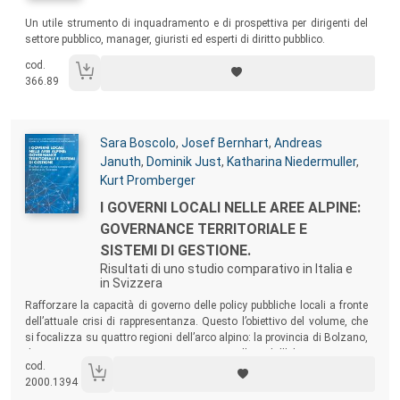
Sommario:
Un utile strumento di inquadramento e di prospettiva per dirigenti del
settore pubblico, manager, giuristi ed esperti di diritto pubblico.
cod.
366.89
Autori:
Sara Boscolo
,
Josef Bernhart
,
Andreas
Januth
,
Dominik Just
,
Katharina Niedermuller
,
Kurt Promberger
Titolo:
I GOVERNI LOCALI NELLE AREE ALPINE:
GOVERNANCE TERRITORIALE E
SISTEMI DI GESTIONE.
Risultati di uno studio comparativo in Italia e
in Svizzera
Sommario:
Rafforzare la capacità di governo delle policy pubbliche locali a fronte
dell’attuale crisi di rappresentanza. Questo l’obiettivo del volume, che
si focalizza su quattro regioni dell’arco alpino: la provincia di Bolzano,
da una parte, e i cantoni Ticino, Grigioni e Vallese dall’altra.
cod.
2000.1394