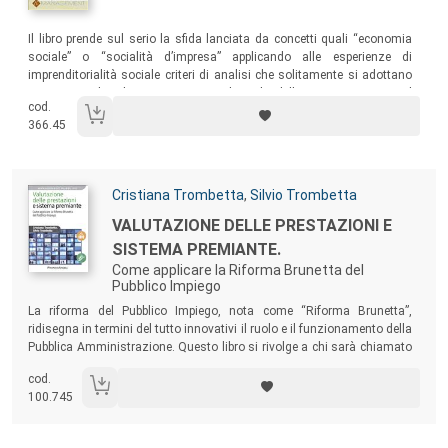
Sommario:
Il libro prende sul serio la sfida lanciata da concetti quali “economia
sociale” o “socialità d’impresa” applicando alle esperienze di
imprenditorialità sociale criteri di analisi che solitamente si adottano
per comprendere il comportamento e le scelte delle imprese orientate al
cod.
profitto.
366.45
Autori:
Cristiana Trombetta
,
Silvio Trombetta
Titolo:
VALUTAZIONE DELLE PRESTAZIONI E
SISTEMA PREMIANTE.
Come applicare la Riforma Brunetta del
Pubblico Impiego
Sommario:
La riforma del Pubblico Impiego, nota come “Riforma Brunetta”,
ridisegna in termini del tutto innovativi il ruolo e il funzionamento della
Pubblica Amministrazione. Questo libro si rivolge a chi sarà chiamato
a realizzare questo adeguamento, sarà responsabile del
cod.
funzionamento dei “nuovi” sistemi o si troverà a doverli utilizzare in
100.745
quanto gestore di risorse umane. Una guida manageriale di stile
chiaro e di approccio estremamente pragmatico.