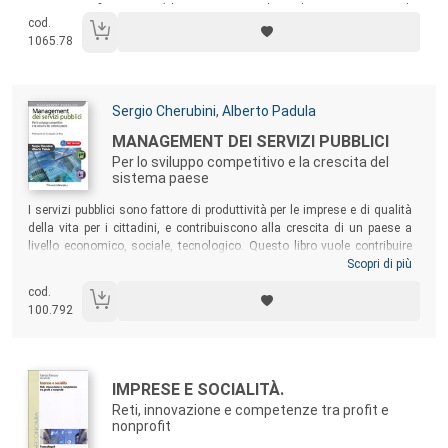
economico- finanziario (che assicuri un clima di crescita e non di
cod.
sopravvivenza) e il contestuale potenziamento della propria
1065.78
reputazione di fronte ai pubblici, interni ed esterni, di riferimento.
Autori:
Sergio Cherubini
,
Alberto Padula
Titolo:
MANAGEMENT DEI SERVIZI PUBBLICI
Per lo sviluppo competitivo e la crescita del
sistema paese
Sommario:
I
servizi pubblici sono fattore di produttività per le imprese e di qualità
della vita per i cittadini, e contribuiscono alla crescita di un paese a
livello economico, sociale, tecnologico. Questo libro vuole contribuire
ad accelerare questa evoluzione, cercando di sfatare alcuni tabù,
Scopri di più
come quello del necessario orientamento al mercato di tutti i servizi
cod.
pubblici, siano essi erogati dalla pubblica amministrazione o dai
100.792
concessionari.
Autori:
Titolo:
IMPRESE E SOCIALITÀ.
Reti, innovazione e competenze tra profit e
nonprofit