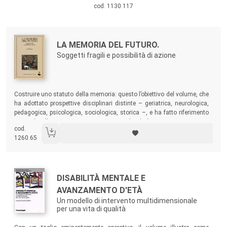
cod. 1130.117
Autori:
Titolo:
LA MEMORIA DEL FUTURO.
Soggetti fragili e possibilità di azione
Sommario:
Costruire uno statuto della memoria: questo l’obiettivo del volume, che
ha adottato prospettive disciplinari distinte – geriatrica, neurologica,
pedagogica, psicologica, sociologica, storica –, e ha fatto riferimento
non solo alla presenza anziana, ma anche di donne e giovani, come
cod.
destinatari di un’operazione di valorizzazione della consapevolezza di
1260.65
sé nel tempo, contro la marginalizzazione a cui li destina la società
tecnologica.
Autori:
Titolo:
DISABILITÀ MENTALE E
AVANZAMENTO D'ETÀ
Un modello di intervento multidimensionale
per una vita di qualità
Sommario: