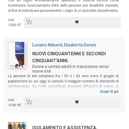
Con un taglio eminentemente operativo, il volume illustra come
monitorare l’avanzamento d’età delle persone con disabilità mentale,
al fine di individuare precocemente i segni di un possibile decadimento.
Sono inoltre proposti modelli flessibili di lavoro che si rivolgono alle
cod.
diverse professionalità impegnate nel settore, con particolare
1305.97
riferimento a quelle educative.
Autori:
Luciano Abburrà
,
Elisabetta Donati
Titolo:
NUOVI CINQUANTENNI E SECONDI
CINQUANT'ANNI.
Donne e uomini adulti in transizione verso
nuove età
Sommario:
Le persone di età compresa fra i 50 e i 60 anni sono il gruppo di
popolazione su cui oggi si cumula il maggior numero di domande di
cambiamento. Da molti considerati prossimi all’uscita di scena, in
realtà sono sempre più una componente strategica della popolazione.
Scopri di più
Il volume presenta le esperienze, le risorse, le esigenze e gli
cod.
intendimenti di questo segmento crescente della popolazione,
1046.90
contribuendo a promuovere nuovi orientamenti d’analisi sui processi di
transizione nelle età adulte.
Autori:
Titolo:
ISOLAMENTO E ASSISTENZA.