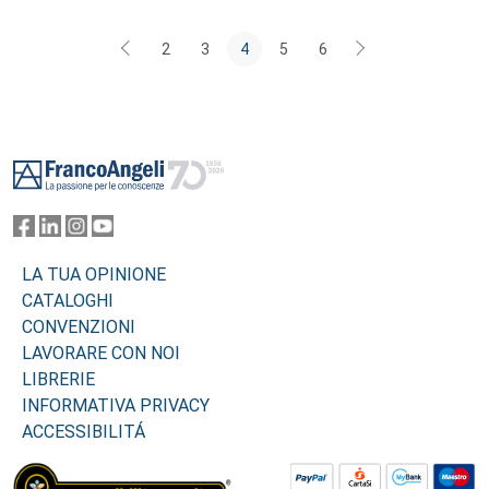
2
3
4
5
6
Footer
LA TUA OPINIONE
CATALOGHI
CONVENZIONI
LAVORARE CON NOI
LIBRERIE
INFORMATIVA PRIVACY
ACCESSIBILITÁ