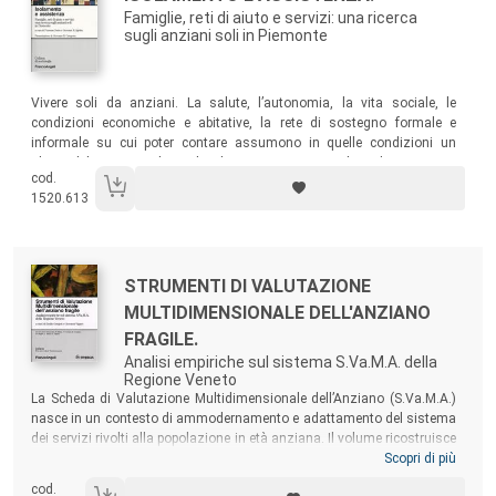
Famiglie, reti di aiuto e servizi: una ricerca
sugli anziani soli in Piemonte
Sommario:
Vivere soli da anziani. La salute, l’autonomia, la vita sociale, le
condizioni economiche e abitative, la rete di sostegno formale e
informale su cui poter contare assumono in quelle condizioni un
rilievo del tutto peculiare. Il volume presenta i risultati di una vasta
cod.
indagine, condotta su un campione di circa 1300 anziani
1520.613
ultrasettantacinquenni che al momento dell’intervista vivevano soli.
Autori:
Titolo:
STRUMENTI DI VALUTAZIONE
MULTIDIMENSIONALE DELL'ANZIANO
FRAGILE.
Analisi empiriche sul sistema S.Va.M.A. della
Regione Veneto
Sommario:
La Scheda di Valutazione Multidimensionale dell’Anziano (S.Va.M.A.)
nasce in un contesto di ammodernamento e adattamento del sistema
dei servizi rivolti alla popolazione in età anziana. Il volume ricostruisce
il percorso di implementazione della scheda S.Va.M.A. in Regione
Scopri di più
Veneto, che ha portato alla definitiva validazione scientifica dello
cod.