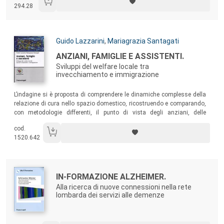
strumento. Sono poi presentate alcune delle più importanti analisi
294.28
svolte da Synergia nell’iter pluriennale di affinamento della S.Va.M.A.
Autori:
Guido Lazzarini
,
Mariagrazia Santagati
Titolo:
ANZIANI, FAMIGLIE E ASSISTENTI.
Sviluppi del welfare locale tra
invecchiamento e immigrazione
Sommario:
L’indagine si è proposta di comprendere le dinamiche complesse della
relazione di cura nello spazio domestico, ricostruendo e comparando,
con metodologie differenti, il punto di vista degli anziani, delle
famiglie, delle assistenti straniere e degli operatori dei servizi, con
cod.
l’obiettivo di avviare una sperimentazione di buone pratiche di
1520.642
intermediazione nell’incontro tra domanda e offerta.
Autori:
Titolo:
IN-FORMAZIONE ALZHEIMER.
Alla ricerca di nuove connessioni nella rete
lombarda dei servizi alle demenze