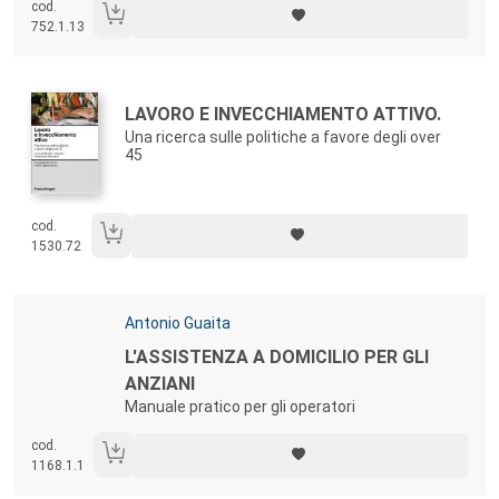
cod.
752.1.13
Autori:
Titolo:
LAVORO E INVECCHIAMENTO ATTIVO.
Una ricerca sulle politiche a favore degli over
45
cod.
1530.72
Autori:
Antonio Guaita
Titolo:
L'ASSISTENZA A DOMICILIO PER GLI
ANZIANI
Manuale pratico per gli operatori
cod.
1168.1.1