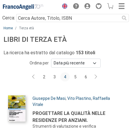
Menu
Cerca:
Main content
Home
Terza età
LIBRI DI TERZA ETÀ
La ricerca ha estratto dal catalogo
153 titoli
Ordina per
2
3
4
5
6
Autori:
Giuseppe De Masi
,
Vito Plastino
,
Raffaella
Vitale
Titolo:
PROGETTARE LA QUALITÀ NELLE
RESIDENZE PER ANZIANI.
Strumenti di valutazione e verifica