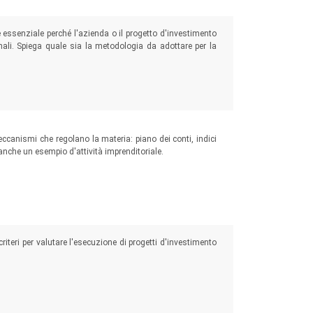
è essenziale perché l'azienda o il progetto d'investimento
onali. Spiega quale sia la metodologia da adottare per la
canismi che regolano la materia: piano dei conti, indici
d anche un esempio d'attività imprenditoriale.
criteri per valutare l'esecuzione di progetti d'investimento