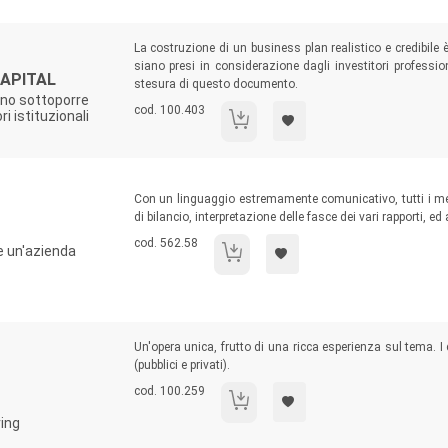
Sommario:
La costruzione di un business plan realistico e credibile 
siano presi in considerazione dagli investitori professi
CAPITAL
stesura di questo documento.
no sottoporre
Codice libro:
cod. 100.403
i istituzionali
Guida pratica al venture capital
Sommario:
Con un linguaggio estremamente comunicativo, tutti i mec
di bilancio, interpretazione delle fasce dei vari rapporti, e
Codice libro:
cod. 562.58
re un'azienda
La finanza aziendale.
Sommario:
Un'opera unica, frutto di una ricca esperienza sul tema. I 
(pubblici e privati).
Codice libro:
cod. 100.259
Monitoraggio di progetti d'investimento.
ring