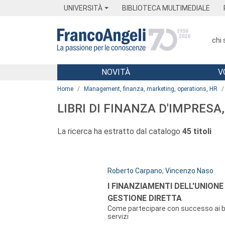
Menu
Main content
Footer
Menu
UNIVERSITÀ
BIBLIOTECA MULTIMEDIALE
chi
NOVITÀ
V
Main content
Home
Management, finanza, marketing, operations, HR
LIBRI DI FINANZA D'IMPRESA
La ricerca ha estratto dal catalogo
45 titoli
Autori:
Roberto Carpano
,
Vincenzo Naso
Titolo:
I FINANZIAMENTI DELL'UNION
GESTIONE DIRETTA
Come partecipare con successo ai ba
servizi