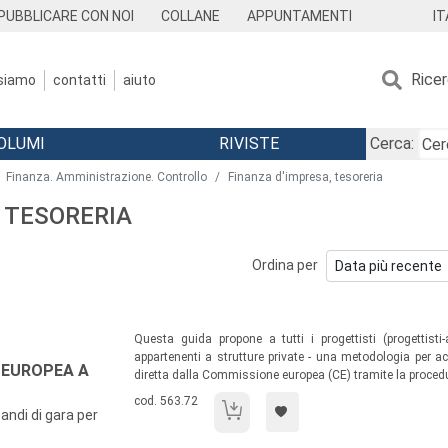
IT
PUBBLICARE CON NOI
COLLANE
APPUNTAMENTI
Rice
 siamo
contatti
aiuto
OLUMI
RIVISTE
Cerca:
Finanza. Amministrazione. Controllo
Finanza d'impresa, tesoreria
, TESORERIA
Ordina per
Sommario:
Questa guida propone a tutti i progettisti (progettisti
appartenenti a strutture private - una metodologia per ac
E EUROPEA A
diretta dalla Commissione europea (CE) tramite la procedur
Codice libro:
cod. 563.72
I finanziamenti dell'Unione Europea a gest
ndi di gara per