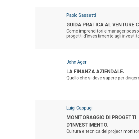
Autori:
Paolo Sassetti
Titolo:
GUIDA PRATICA AL VENTURE 
Come imprenditori e manager posso
progetti d'investimento agli investitor
Autori:
John Ager
Titolo:
LA FINANZA AZIENDALE.
Quello che si deve sapere per dirige
Autori:
Luigi Cappugi
Titolo:
MONITORAGGIO DI PROGETTI
D'INVESTIMENTO.
Cultura e tecnica del project monito