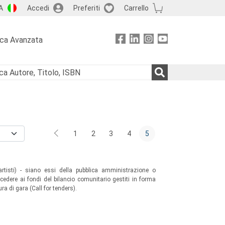
A
Accedi
Preferiti
Carrello
rca Avanzata
1
2
3
4
5
-artisti) - siano essi della pubblica amministrazione o
cedere ai fondi del bilancio comunitario gestiti in forma
a di gara (Call for tenders).
ione diretta