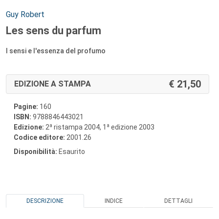
Autori:
Guy Robert
Les sens du parfum
I sensi e l'essenza del profumo
21,50
EDIZIONE A STAMPA
Pagine:
160
ISBN:
9788846443021
a
a
Edizione:
2
ristampa 2004, 1
edizione 2003
Codice editore:
2001.26
Disponibilità:
Esaurito
DESCRIZIONE
INDICE
DETTAGLI