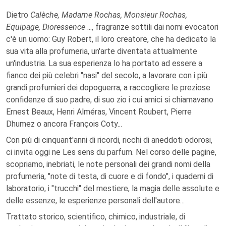
Dietro
Calèche, Madame Rochas, Monsieur Rochas,
Equipage, Dioressence
..., fragranze sottili dai nomi evocatori
c'è un uomo: Guy Robert, il loro creatore, che ha dedicato la
sua vita alla profumeria, un'arte diventata attualmente
un'industria. La sua esperienza lo ha portato ad essere a
fianco dei più celebri "nasi" del secolo, a lavorare con i più
grandi profumieri dei dopoguerra, a raccogliere le preziose
confidenze di suo padre, di suo zio i cui amici si chiamavano
Ernest Beaux, Henri Alméras, Vincent Roubert, Pierre
Dhumez o ancora François Coty...
Con più di cinquant'anni di ricordi, ricchi di aneddoti odorosi,
ci invita oggi ne Les sens du parfum. Nel corso delle pagine,
scopriamo, inebriati, le note personali dei grandi nomi della
profumeria, "note di testa, di cuore e di fondo", i quaderni di
laboratorio, i "trucchi" del mestiere, la magia delle assolute e
delle essenze, le esperienze personali dell'autore...
Trattato storico, scientifico, chimico, industriale, di