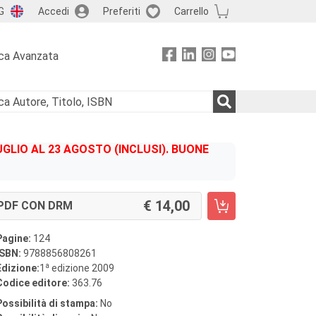
G
Accedi
Preferiti
Carrello
ca Avanzata
GLIO AL 23 AGOSTO (INCLUSI). BUONE
14,00
PDF CON DRM
Pagine:
124
ISBN:
9788856808261
a
Edizione:
1
edizione 2009
Codice editore:
363.76
Possibilità di stampa:
No