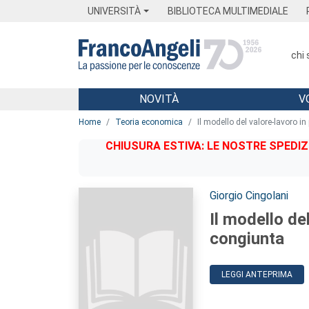
Menu
Main content
Footer
Menu
UNIVERSITÀ
BIBLIOTECA MULTIMEDIALE
chi
NOVITÀ
V
Main content
Home
Teoria economica
Il modello del valore-lavoro i
CHIUSURA ESTIVA: LE NOSTRE SPEDIZ
Autori:
Giorgio Cingolani
Il modello de
congiunta
LEGGI ANTEPRIMA