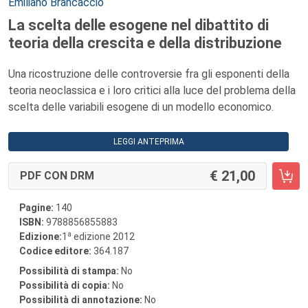
Autori:
Emiliano Brancaccio
La scelta delle esogene nel dibattito di
teoria della crescita e della distribuzione
Una ricostruzione delle controversie fra gli esponenti della
teoria neoclassica e i loro critici alla luce del problema della
scelta delle variabili esogene di un modello economico.
LEGGI ANTEPRIMA
21,00
PDF CON DRM
Pagine:
140
ISBN:
9788856855883
a
Edizione:
1
edizione 2012
Codice editore:
364.187
Possibilità di stampa:
No
Possibilità di copia:
No
Possibilità di annotazione:
No