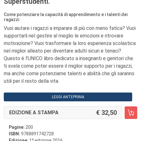
Superstudenti.
Come potenziare la capacità di apprendimento e i talenti dei
ragazzi
Vuoi aiutare i ragazzi a imparare di più con meno fatica? Vuoi
supportarli nel gestire al meglio le emozioni e ritrovare
motivazione? Vuoi trasformare la loro esperienza scolastica
nel miglior alleato per diventare adulti sicuri e tenaci?
Questo è l’UNICO libro dedicato a insegnanti e genitori che
ti svela come poter essere il miglior supporto per i ragazzi,
ma anche come potenziarne talenti e abilità che gli saranno
utili per il resto della vita.
LEGGI ANTEPRIMA
32,50
EDIZIONE A STAMPA
Pagine:
200
ISBN:
9788891742728
a
Edizione:
1
edizione 2016