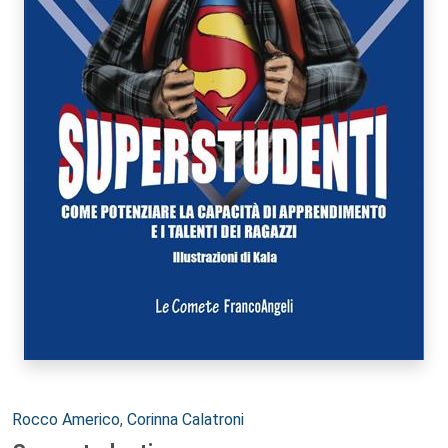
Autori:
Rocco Americo
,
Corinna Calatroni