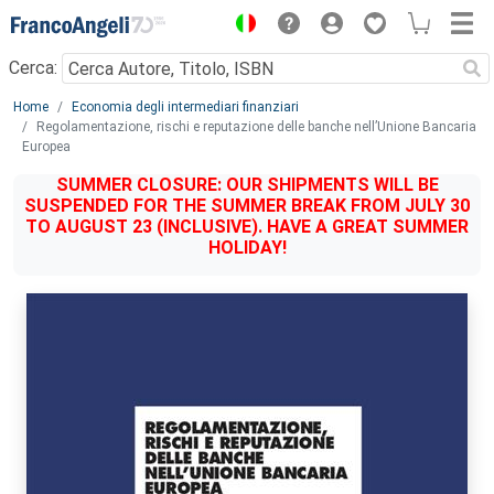
Menu
Cerca:
Main content
Home
Economia degli intermediari finanziari
Regolamentazione, rischi e reputazione delle banche nell’Unione Bancaria
Europea
SUMMER CLOSURE: OUR SHIPMENTS WILL BE
SUSPENDED FOR THE SUMMER BREAK FROM JULY 30
TO AUGUST 23 (INCLUSIVE). HAVE A GREAT SUMMER
HOLIDAY!