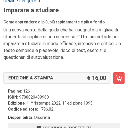
Autori:
Uelaine Lengefeld
Imparare a studiare
Come apprendere di più, più rapidamente e più a fondo
Una nuova veste della guida che ha insegnato a migliaia di
studenti ad applicarsi con successo. Offre un metodo per
imparare a studiare in modo efficace, intensivo e critico. Un
testo semplice e piacevole, ricco di test, esercizi e
questionari di autovalutazione.
16,00
EDIZIONE A STAMPA
Pagine:
126
ISBN:
9788820489960
a
a
Edizione:
11
ristampa 2022, 1
edizione 1995
Codice editore:
1796.82
Disponibilità:
Discreta