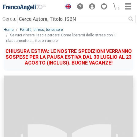
Menu
Cerca:
Main content
Home
Felicità, stress, benessere
Se vuoi vincere, lascia perdere! Come liberarsi dallo stress con il
rilassamento e... il buon umore
CHIUSURA ESTIVA: LE NOSTRE SPEDIZIONI VERRANNO
SOSPESE PER LA PAUSA ESTIVA DAL 30 LUGLIO AL 23
AGOSTO (INCLUSI). BUONE VACANZE!