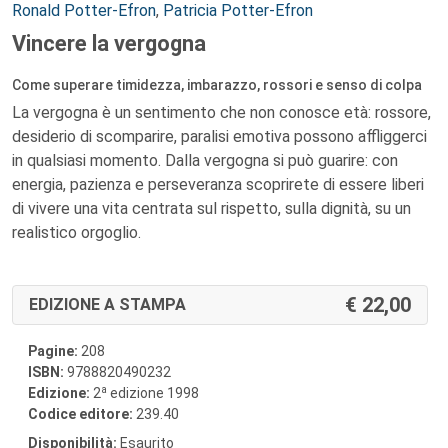
Autori:
Ronald Potter-Efron
,
Patricia Potter-Efron
Vincere la vergogna
Come superare timidezza, imbarazzo, rossori e senso di colpa
La vergogna è un sentimento che non conosce età: rossore,
desiderio di scomparire, paralisi emotiva possono affliggerci
in qualsiasi momento. Dalla vergogna si può guarire: con
energia, pazienza e perseveranza scoprirete di essere liberi
di vivere una vita centrata sul rispetto, sulla dignità, su un
realistico orgoglio.
22,00
EDIZIONE A STAMPA
Pagine:
208
ISBN:
9788820490232
a
Edizione:
2
edizione 1998
Codice editore:
239.40
Disponibilità:
Esaurito