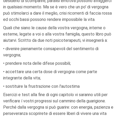
desiderio di scomparire, paralisi emotiva possono affliggerci
in qualsiasi momento. Ma se è vero che un po' di vergogna
può stimolarci a dare il meglio, crisi ricorrenti di faccia rossa
ed occhi bassi possono rendere impossibile la vita.
Quali che siano le cause della vostra vergogna, interne o
esterne, legate a voi o alla vostra famiglia, questo libro può
aiutarvi. Scritto da due noti psicoterapeuti, vi insegnerà a:
• divenire pienamente consapevoli del sentimento di
vergogna;
• prendere nota delle difese possibili;
• accettare una certa dose di vergogna come parte
integrante della vita;
• sostituire la frustrazione con l'autostima
Esercizi e test alla fine di ogni capitolo vi saranno utili per
verificare í vostri progressi sul cammino della guarigione.
Perché dalla vergogna si può guarire: con energia, pazienza e
perseveranza scoprirete di essere liberi di vivere una vita