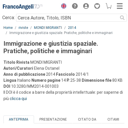
Menu
Cerca:
Main content
Home
riviste
MONDI MIGRANTI
2014
Immigrazione e giustizia spaziale. Pratiche, politiche e immaginari
Immigrazione e giustizia spaziale.
Pratiche, politiche e immaginari
Titolo Rivista
MONDI MIGRANTI
Autori/Curatori
Elena Ostanel
Anno di pubblicazione
2014
Fascicolo
2014/1
Lingua
Italiano
Numero pagine
14
P.
25-38
Dimensione file
80 KB
DOI
10.3280/MM2014-001003
Il DOI è il codice a barre della proprietà intellettuale: per saperne di
più
clicca qui
ANTEPRIMA
PRESENTAZIONE
CITATO DA
CITAMI