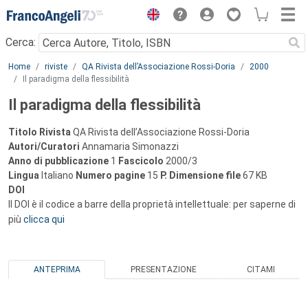
Menu
Cerca:
Main content
Home
riviste
QA Rivista dell’Associazione Rossi-Doria
2000
Il paradigma della flessibilità
Il paradigma della flessibilità
Titolo Rivista
QA Rivista dell’Associazione Rossi-Doria
Autori/Curatori
Annamaria Simonazzi
Anno di pubblicazione
1
Fascicolo
2000/3
Lingua
Italiano
Numero pagine
15
P.
Dimensione file
67 KB
DOI
Il DOI è il codice a barre della proprietà intellettuale: per saperne di
più
clicca qui
ANTEPRIMA
PRESENTAZIONE
CITAMI