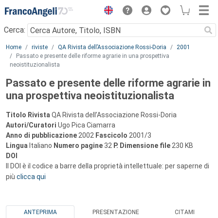
Menu
Cerca:
Main content
Home
riviste
QA Rivista dell’Associazione Rossi-Doria
2001
Passato e presente delle riforme agrarie in una prospettiva
neoistituzionalista
Passato e presente delle riforme agrarie in
una prospettiva neoistituzionalista
Titolo Rivista
QA Rivista dell’Associazione Rossi-Doria
Autori/Curatori
Ugo Pica Ciamarra
Anno di pubblicazione
2002
Fascicolo
2001/3
Lingua
Italiano
Numero pagine
32
P.
Dimensione file
230 KB
DOI
Il DOI è il codice a barre della proprietà intellettuale: per saperne di
più
clicca qui
ANTEPRIMA
PRESENTAZIONE
CITAMI