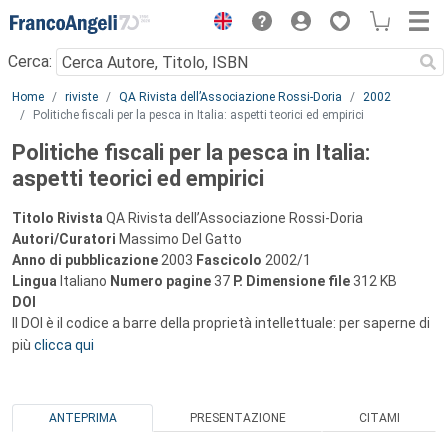
Menu
Cerca:
Main content
Home
riviste
QA Rivista dell’Associazione Rossi-Doria
2002
Politiche fiscali per la pesca in Italia: aspetti teorici ed empirici
Politiche fiscali per la pesca in Italia:
aspetti teorici ed empirici
Titolo Rivista
QA Rivista dell’Associazione Rossi-Doria
Autori/Curatori
Massimo Del Gatto
Anno di pubblicazione
2003
Fascicolo
2002/1
Lingua
Italiano
Numero pagine
37
P.
Dimensione file
312 KB
DOI
Il DOI è il codice a barre della proprietà intellettuale: per saperne di
più
clicca qui
ANTEPRIMA
PRESENTAZIONE
CITAMI