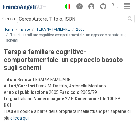
Menu
Cerca:
Main content
Home
riviste
TERAPIA FAMILIARE
2005
Terapia familiare cognitivo-comportamentale: un approccio basato sugli
schemi
Terapia familiare cognitivo-
comportamentale: un approccio basato
sugli schemi
Titolo Rivista
TERAPIA FAMILIARE
Autori/Curatori
Frank M. Dattilio, Antonella Montano
Anno di pubblicazione
2005
Fascicolo
2005/79
Lingua
Italiano
Numero pagine
22
P.
Dimensione file
100 KB
DOI
Il DOI è il codice a barre della proprietà intellettuale: per saperne di
più
clicca qui