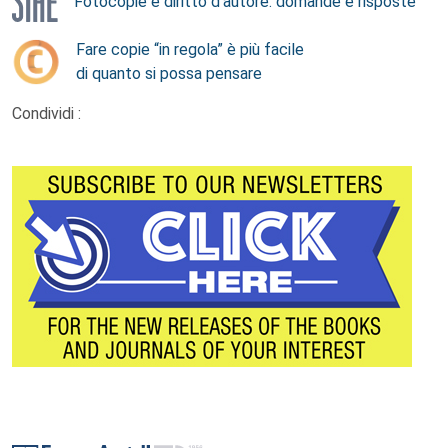
Fotocopie e diritto d’autore: domande e risposte
Fare copie “in regola” è più facile
di quanto si possa pensare
Condividi :
Footer