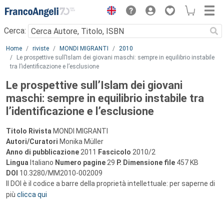
Menu
Cerca:
Main content
Home
riviste
MONDI MIGRANTI
2010
Le prospettive sull’Islam dei giovani maschi: sempre in equilibrio instabile
tra l’identificazione e l’esclusione
Le prospettive sull’Islam dei giovani
maschi: sempre in equilibrio instabile tra
l’identificazione e l’esclusione
Titolo Rivista
MONDI MIGRANTI
Autori/Curatori
Monika Müller
Anno di pubblicazione
2011
Fascicolo
2010/2
Lingua
Italiano
Numero pagine
29
P.
Dimensione file
457 KB
DOI
10.3280/MM2010-002009
Il DOI è il codice a barre della proprietà intellettuale: per saperne di
più
clicca qui