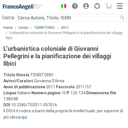
Menu
Cerca:
Main content
Home
riviste
TERRITORIO
2011
L’urbanistica coloniale di Giovanni Pellegrini e la pianificazione dei villaggi
libici
L’urbanistica coloniale di Giovanni
Pellegrini e la pianificazione dei villaggi
libici
Titolo Rivista
TERRITORIO
Autori/Curatori
Giovanna D'Amia
Anno di pubblicazione
2011
Fascicolo
2011/57
Lingua
Italiano
Numero pagine
10
P.
125-134
Dimensione file
1380 KB
DOI
10.3280/TR2011-057016
Il DOI è il codice a barre della proprietà intellettuale: per saperne di
più
clicca qui