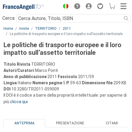
Menu
Cerca:
Main content
Home
riviste
TERRITORIO
2011
Le politiche di trasporto europee e il loro impatto sull’assetto territoriale
Le politiche di trasporto europee e il loro
impatto sull’assetto territoriale
Titolo Rivista
TERRITORIO
Autori/Curatori
Marco Ponti
Anno di pubblicazione
2011
Fascicolo
2011/59
Lingua
Italiano
Numero pagine
5
P.
59-63
Dimensione file
209 KB
DOI
10.3280/TR2011-059009
Il DOI è il codice a barre della proprietà intellettuale: per saperne di
più
clicca qui
ANTEPRIMA
PRESENTAZIONE
CITAMI