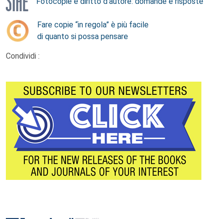
Fotocopie e diritto d’autore: domande e risposte
Fare copie “in regola” è più facile
di quanto si possa pensare
Condividi :
Footer