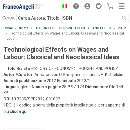
Menu
Cerca:
Main content
Home
riviste
HISTORY OF ECONOMIC THOUGHT AND POLICY
2012
Technological Effects on Wages and Labour: Classical and Neoclassical
Ideas
Technological Effects on Wages and
Labour: Classical and Neoclassical Ideas
Titolo Rivista
HISTORY OF ECONOMIC THOUGHT AND POLICY
Autori/Curatori
Anastassios D. Karayiannis, Ioannis A. Katselidis
Anno di pubblicazione
2012
Fascicolo
2012/1
Lingua
Inglese
Numero pagine
28
P.
97-124
Dimensione file
144
KB
DOI
10.3280/SPE2012-001007
Il DOI è il codice a barre della proprietà intellettuale: per saperne di
più
clicca qui