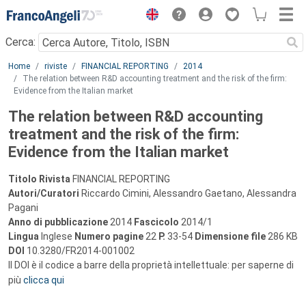
Menu
Cerca:
Main content
Home
riviste
FINANCIAL REPORTING
2014
The relation between R&D accounting treatment and the risk of the firm:
Evidence from the Italian market
The relation between R&D accounting
treatment and the risk of the firm:
Evidence from the Italian market
Titolo Rivista
FINANCIAL REPORTING
Autori/Curatori
Riccardo Cimini, Alessandro Gaetano, Alessandra
Pagani
Anno di pubblicazione
2014
Fascicolo
2014/1
Lingua
Inglese
Numero pagine
22
P.
33-54
Dimensione file
286 KB
DOI
10.3280/FR2014-001002
Il DOI è il codice a barre della proprietà intellettuale: per saperne di
più
clicca qui