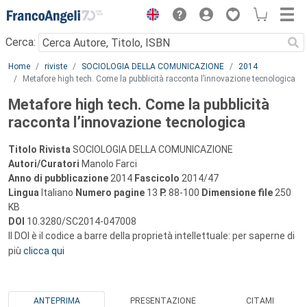
Menu
Cerca:
Main content
Home
riviste
SOCIOLOGIA DELLA COMUNICAZIONE
2014
Metafore high tech. Come la pubblicità racconta l’innovazione tecnologica
Metafore high tech. Come la pubblicità
racconta l’innovazione tecnologica
Titolo Rivista
SOCIOLOGIA DELLA COMUNICAZIONE
Autori/Curatori
Manolo Farci
Anno di pubblicazione
2014
Fascicolo
2014/47
Lingua
Italiano
Numero pagine
13
P.
88-100
Dimensione file
250
KB
DOI
10.3280/SC2014-047008
Il DOI è il codice a barre della proprietà intellettuale: per saperne di
più
clicca qui
ANTEPRIMA
PRESENTAZIONE
CITAMI