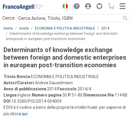
Menu
Cerca:
Main content
Home
riviste
ECONOMIA E POLITICA INDUSTRIALE
2014
Determinants of knowledge exchange between foreign and domestic
enterprises in european post-transition economies
Determinants of knowledge exchange
between foreign and domestic enterprises
in european post-transition economies
Titolo Rivista
ECONOMIA E POLITICA INDUSTRIALE
Autori/Curatori
Andrea Gauselmann
Anno di pubblicazione
2014
Fascicolo
2014/4
Lingua
Inglese
Numero pagine
30
P.
51-80
Dimensione file
114 KB
DOI
10.3280/POLI2014-004004
Il DOI è il codice a barre della proprietà intellettuale: per saperne di
più
clicca qui