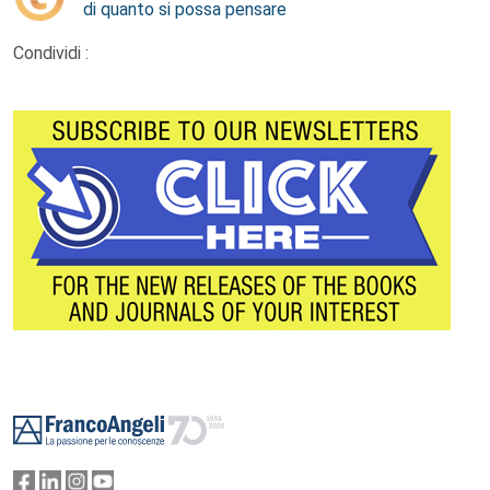
di quanto si possa pensare
Condividi :
Footer