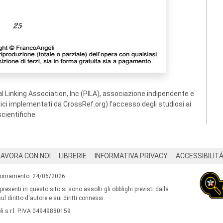
 Linking Association, Inc (PILA), associazione indipendente e
ogici implementati da CrossRef.org) l’accesso degli studiosi ai
scientifiche.
LAVORA CON NOI
LIBRERIE
INFORMATIVA PRIVACY
ACCESSIBILIT
iornamento: 24/06/2026
 presenti in questo sito si sono assolti gli obblighi previsti dalla
l diritto d'autore e sui diritti connessi.
i s.r.l. P.IVA 04949880159