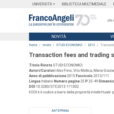
Menu
Main content
Footer
Menu
UNIVERSITÀ
BIBLIOTECA MULTIMEDIALE
chi
NOVITÀ
V
Main content
Home
riviste
STUDI ECONOMICI
2013
Transacti
Transaction fees and trading s
Titolo Rivista
STUDI ECONOMICI
Autori/Curatori
Alex Frino, Vito Mollica, Maria Graz
Anno di pubblicazione
2015
Fascicolo
2013/111
Lingua
Italiano
Numero pagine
25
P.
25-49
Dimensio
DOI
10.3280/STE2013-111002
Il DOI è il codice a barre della proprietà intellettuale:
ANTEPRIMA