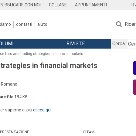
IT
PUBBLICARE CON NOI
COLLANE
APPUNTAMENTI
Rice
 siamo
contatti
aiuto
OLUMI
RIVISTE
Cerca:
on fees and trading strategies in financial markets
trategies in financial markets
ia Romano
ne file
184 KB
 per saperne di più
clicca qui
PRESENTAZIONE
CITAMI