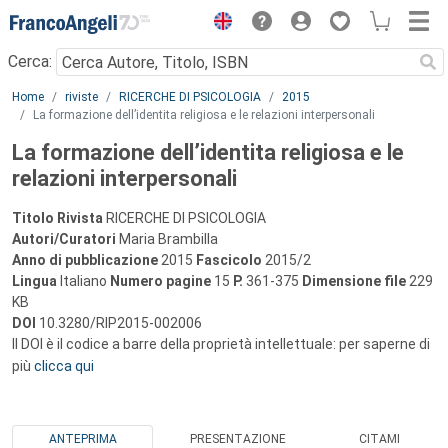
Menu
Cerca:
Main content
Home
riviste
RICERCHE DI PSICOLOGIA
2015
La formazione dell’identita religiosa e le relazioni interpersonali
La formazione dell’identita religiosa e le
relazioni interpersonali
Titolo Rivista
RICERCHE DI PSICOLOGIA
Autori/Curatori
Maria Brambilla
Anno di pubblicazione
2015
Fascicolo
2015/2
Lingua
Italiano
Numero pagine
15
P.
361-375
Dimensione file
229
KB
DOI
10.3280/RIP2015-002006
Il DOI è il codice a barre della proprietà intellettuale: per saperne di
più
clicca qui
ANTEPRIMA
PRESENTAZIONE
CITAMI