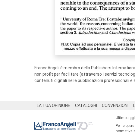
FrancoAngeli è membro della Publishers International
non profit per facilitare (attraverso i servizi tecnol
contenuti digitali nelle pubblicazioni professionali e 
Footer
LA TUA OPINIONE
CATALOGHI
CONVENZIONI
Ultimo agg
Per le opere
normativa su