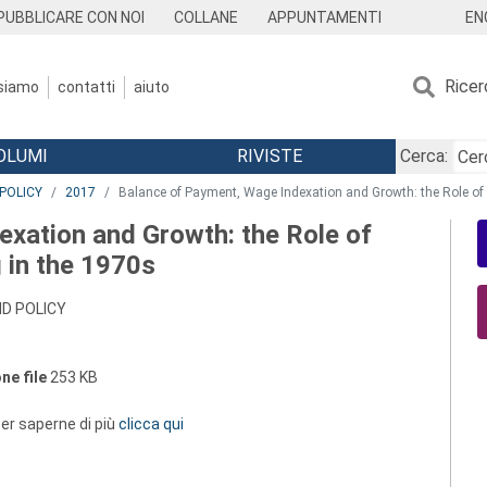
EN
PUBBLICARE CON NOI
COLLANE
APPUNTAMENTI
Ricer
 siamo
contatti
aiuto
OLUMI
RIVISTE
Cerca:
POLICY
2017
Balance of Payment, Wage Indexation and Growth: the Role of 
xation and Growth: the Role of
 in the 1970s
D POLICY
ne file
253 KB
 per saperne di più
clicca qui