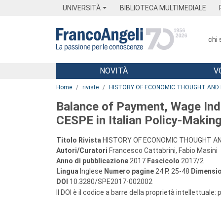
Menu
Main content
Footer
Menu
UNIVERSITÀ
BIBLIOTECA MULTIMEDIALE
chi
NOVITÀ
V
Main content
Home
riviste
HISTORY OF ECONOMIC THOUGHT AND 
Balance of Payment, Wage Inde
CESPE in Italian Policy-Making
Titolo Rivista
HISTORY OF ECONOMIC THOUGHT AN
Autori/Curatori
Francesco Cattabrini, Fabio Masini
Anno di pubblicazione
2017
Fascicolo
2017/2
Lingua
Inglese
Numero pagine
24
P.
25-48
Dimensio
DOI
10.3280/SPE2017-002002
Il DOI è il codice a barre della proprietà intellettuale: