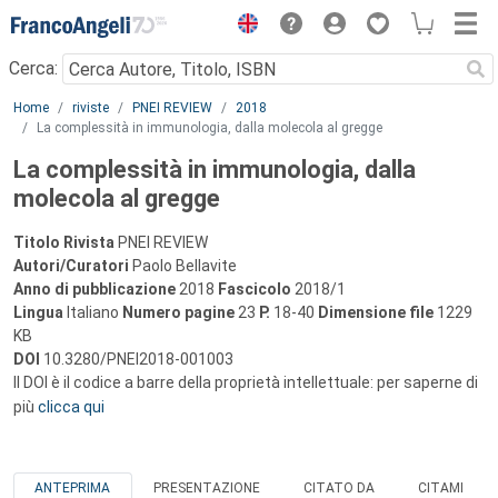
Menu
Cerca:
Main content
Home
riviste
PNEI REVIEW
2018
La complessità in immunologia, dalla molecola al gregge
La complessità in immunologia, dalla
molecola al gregge
Titolo Rivista
PNEI REVIEW
Autori/Curatori
Paolo Bellavite
Anno di pubblicazione
2018
Fascicolo
2018/1
Lingua
Italiano
Numero pagine
23
P.
18-40
Dimensione file
1229
KB
DOI
10.3280/PNEI2018-001003
Il DOI è il codice a barre della proprietà intellettuale: per saperne di
più
clicca qui
ANTEPRIMA
PRESENTAZIONE
CITATO DA
CITAMI