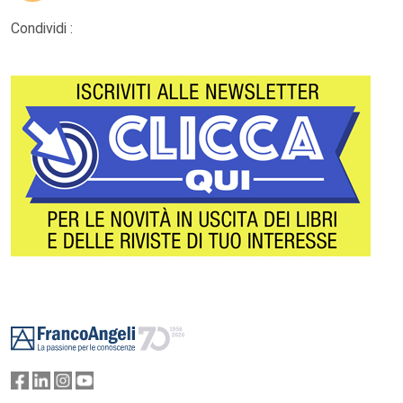
Condividi :
Footer