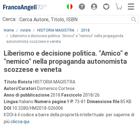
Menu
Cerca:
Main content
Home
riviste
HISTORIA MAGISTRA
2018
Liberismo e decisione politica. "Amico" e "nemico" nella propaganda
autonomista scozzese e veneta
Liberismo e decisione politica. "Amico" e
"nemico" nella propaganda autonomista
scozzese e veneta
Titolo Rivista
HISTORIA MAGISTRA
Autori/Curatori
Domenico Cortese
Anno di pubblicazione
2018
Fascicolo
2018/26
Lingua
Italiano
Numero pagine
9
P.
73-81
Dimensione file
85 KB
DOI
10.3280/HM2018-026006
Il DOI è il codice a barre della proprietà intellettuale: per saperne di
più
clicca qui