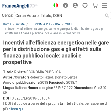
Menu
Cerca:
Main content
Home
riviste
ECONOMIA PUBBLICA
2018
Incentivi all’efficienza energetica nelle gare per la distribuzione gas e gli
effetti sulla finanza pubblica locale: analisi e prospettive
Incentivi all’efficienza energetica nelle gare
per la distribuzione gas e gli effetti sulla
finanza pubblica locale: analisi e
prospettive
Titolo Rivista
ECONOMIA PUBBLICA
Autori/Curatori
Roberto Fazioli, Donato Lenza
Anno di pubblicazione
2018
Fascicolo
2018/1
Lingua
Italiano
Numero pagine
36
P.
87-122
Dimensione file
340
KB
DOI
10.3280/EP2018-001004
Il DOI è il codice a barre della proprietà intellettuale: per saperne di
più
clicca qui