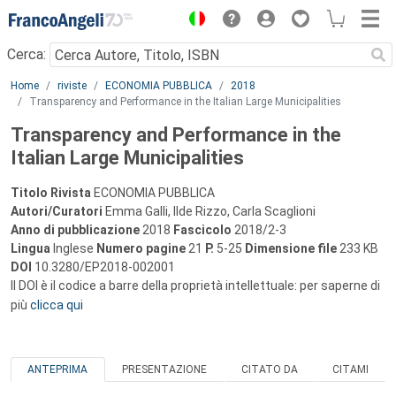
Menu
Cerca:
Main content
Home
riviste
ECONOMIA PUBBLICA
2018
Transparency and Performance in the Italian Large Municipalities
Transparency and Performance in the
Italian Large Municipalities
Titolo Rivista
ECONOMIA PUBBLICA
Autori/Curatori
Emma Galli, Ilde Rizzo, Carla Scaglioni
Anno di pubblicazione
2018
Fascicolo
2018/2-3
Lingua
Inglese
Numero pagine
21
P.
5-25
Dimensione file
233 KB
DOI
10.3280/EP2018-002001
Il DOI è il codice a barre della proprietà intellettuale: per saperne di
più
clicca qui
ANTEPRIMA
PRESENTAZIONE
CITATO DA
CITAMI