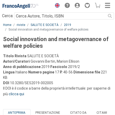
Menu
Cerca:
Main content
Home
riviste
SALUTE E SOCIETÀ
2019
Social innovation and metagovernance of welfare policies
Social innovation and metagovernance of
welfare policies
Titolo Rivista
SALUTE E SOCIETÀ
Autori/Curatori
Giovanni Bertin, Marion Ellison
Anno di pubblicazione
2019
Fascicolo
2019/2
Lingua
Italiano
Numero pagine
17
P.
40-56
Dimensione file
221
KB
DOI
10.3280/SES2019-002005
Il DOI è il codice a barre della proprietà intellettuale: per saperne di
più
clicca qui
ANTEPRIMA
PRESENTAZIONE
CITATO DA
CITAMI