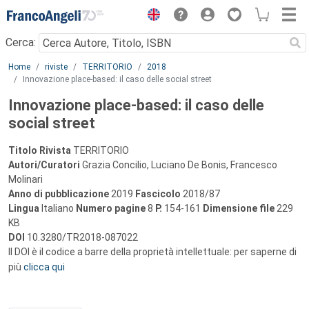
Menu
Cerca:
Main content
Home
riviste
TERRITORIO
2018
Innovazione place-based: il caso delle social street
Innovazione place-based: il caso delle
social street
Titolo Rivista
TERRITORIO
Autori/Curatori
Grazia Concilio, Luciano De Bonis, Francesco
Molinari
Anno di pubblicazione
2019
Fascicolo
2018/87
Lingua
Italiano
Numero pagine
8
P.
154-161
Dimensione file
229
KB
DOI
10.3280/TR2018-087022
Il DOI è il codice a barre della proprietà intellettuale: per saperne di
più
clicca qui